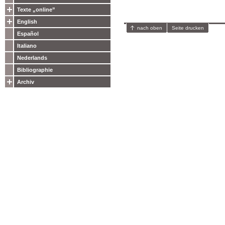
Texte „online”
English
nach oben
Seite drucken
Español
Italiano
Nederlands
Bibliographie
Archiv