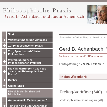
Start
Startseite
»
Online-Shop
»
Übersicht der 
Veranstaltungen und Aktuelles
Zur Philosophischen Praxis
Gerd B. Achenbach: 
Zur „Sprechstunde” beim
Philosophen
(anderes zum Stichwort "CD" anzeigen)
Weiterbildung zum
Philosophischen Praktiker
Freitag-Vortrag 17.9.1999 CD Nr. 7
Die Villa Hartungen - das neue
„Haus der Philosophischen
Praxis”
Bücher
Online-Shop
Freitag-Vorträge (640)
Übersicht der Schriften und
Mitschnitte
Audio-visuelle Medien „online”
Philosophische Grundfragen (70)
Texte von und über Achenbach