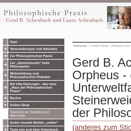
Start
Startseite
»
Online-Shop
»
Übersicht der 
Veranstaltungen und Aktuelles
Zur Philosophischen Praxis
Gerd B. A
Zur „Sprechstunde” beim
Philosophen
Orpheus - 
Weiterbildung zum
Philosophischen Praktiker
Unterweltf
Die Villa Hartungen - das neue
„Haus der Philosophischen
Praxis”
Steinerwei
Bücher
Online-Shop
der Philos
Übersicht der Schriften und
Mitschnitte
Audio-visuelle Medien „online”
(anderes zum Sti
Texte von und über Achenbach