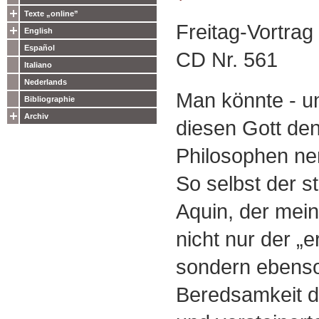
Texte „online”
Freitag-Vortra
English
Español
CD Nr. 561
Italiano
Nederlands
Man könnte - un
Bibliographie
Archiv
diesen Gott de
Philosophen ne
So selbst der 
Aquin, der mein
nicht nur der „e
sondern ebenso
Beredsamkeit d