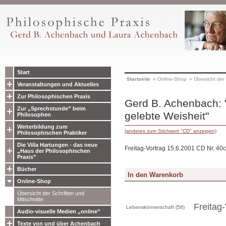
Start
Startseite
»
Online-Shop
»
Übersicht der 
Veranstaltungen und Aktuelles
Zur Philosophischen Praxis
Gerd B. Achenbach: 
Zur „Sprechstunde” beim
gelebte Weisheit"
Philosophen
Weiterbildung zum
(anderes zum Stichwort "CD" anzeigen)
Philosophischen Praktiker
Die Villa Hartungen - das neue
Freitag-Vortrag 15.6.2001 CD Nr. 40c
„Haus der Philosophischen
Praxis”
Bücher
Online-Shop
Übersicht der Schriften und
Mitschnitte
Freitag-
Lebenskönnerschaft (58)
Audio-visuelle Medien „online”
Texte von und über Achenbach