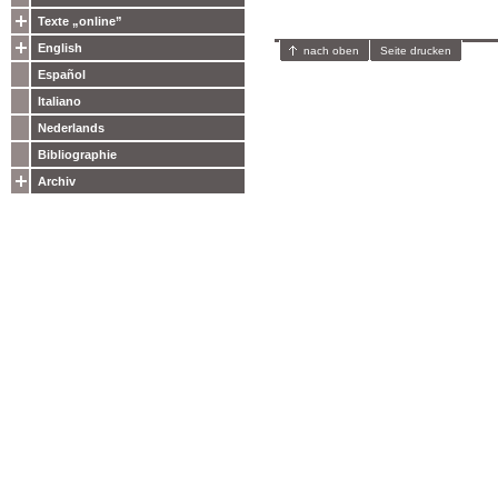
Texte „online”
English
nach oben
Seite drucken
Español
Italiano
Nederlands
Bibliographie
Archiv