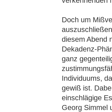
verkennenden 
Doch um Mißve
auszuschließen:
diesem Abend n
Dekadenz-Phän
ganz gegenteili
zustimmungsfäh
Individuums, d
gewiß ist. Dab
einschlägige Es
Georg Simmel u