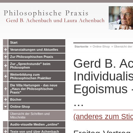
Start
Startseite
»
Online-Shop
»
Übersicht der 
Veranstaltungen und Aktuelles
Zur Philosophischen Praxis
Gerd B. A
Zur „Sprechstunde” beim
Philosophen
Individuali
Weiterbildung zum
Philosophischen Praktiker
Egoismus 
Die Villa Hartungen - das neue
„Haus der Philosophischen
Praxis”
...
Bücher
Online-Shop
Übersicht der Schriften und
(anderes zum Sti
Mitschnitte
Audio-visuelle Medien „online”
Texte von und über Achenbach