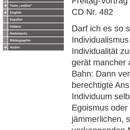
Freitag-Vortra
Texte „online”
CD Nr. 482
English
Español
Darf ich es so
Italiano
Nederlands
Individualismus 
Bibliographie
Archiv
Individualität z
gerät mancher a
Bahn: Dann vers
berechtigte An
Individuum selbs
Egoismus oder
jämmerlichen, s