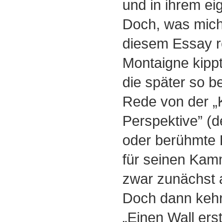
und in ihrem ei
Doch, was mic
diesem Essay re
Montaigne kipp
die später so 
Rede von der 
Perspektive” (
oder berühmte H
für seinen Kam
zwar zunächst 
Doch dann kehr
„Einen Wall ers