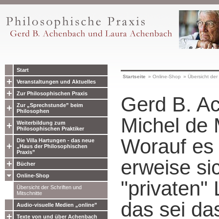
Start
Startseite
»
Online-Shop
»
Übersicht der 
Veranstaltungen und Aktuelles
Zur Philosophischen Praxis
Gerd B. A
Zur „Sprechstunde” beim
Philosophen
Michel de 
Weiterbildung zum
Philosophischen Praktiker
Worauf es
Die Villa Hartungen - das neue
„Haus der Philosophischen
Praxis”
erweise si
Bücher
Online-Shop
"privaten"
Übersicht der Schriften und
Mitschnitte
das sei da
Audio-visuelle Medien „online”
Texte von und über Achenbach