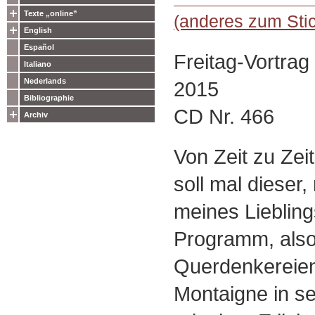
Texte „online”
(anderes zum Sti
English
Español
Freitag-Vortra
Italiano
Nederlands
2015
Bibliographie
CD Nr. 466
Archiv
Von Zeit zu Zeit
soll mal dieser,
meines Liebling
Programm, also 
Querdenkereien,
Montaigne in se