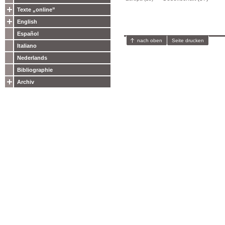
Texte „online”
English
Español
nach oben
Seite drucken
Italiano
Nederlands
Bibliographie
Archiv