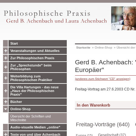
Start
Startseite
»
Online-Shop
»
Übersicht der 
Veranstaltungen und Aktuelles
Zur Philosophischen Praxis
Gerd B. Achenbach: 
Zur „Sprechstunde” beim
Europäer"
Philosophen
Weiterbildung zum
(anderes zum Stichwort "CD" anzeigen)
Philosophischen Praktiker
Die Villa Hartungen - das neue
Freitag-Vortrag am 27.6.2003 CD Nr.
„Haus der Philosophischen
Praxis”
Bücher
Online-Shop
Übersicht der Schriften und
Mitschnitte
Freitag-Vorträge (640)
Audio-visuelle Medien „online”
Texte von und über Achenbach
Gesellschaft (37)
Europa (15)