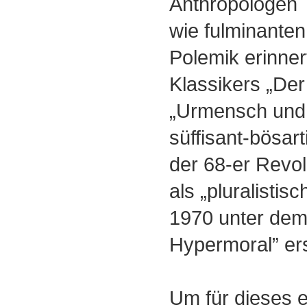
Anthropologen
wie fulminanten
Polemik erinner
Klassikers „De
„Urmensch und 
süffisant-bösar
der 68-er Revol
als „pluralistisc
1970 unter dem 
Hypermoral” e
Um für dieses e