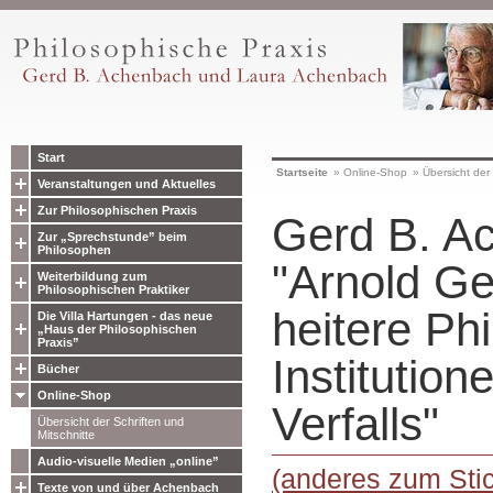
Start
Startseite
»
Online-Shop
»
Übersicht der 
Veranstaltungen und Aktuelles
Zur Philosophischen Praxis
Gerd B. A
Zur „Sprechstunde” beim
Philosophen
"Arnold Ge
Weiterbildung zum
Philosophischen Praktiker
heitere Ph
Die Villa Hartungen - das neue
„Haus der Philosophischen
Praxis”
Institution
Bücher
Online-Shop
Verfalls"
Übersicht der Schriften und
Mitschnitte
Audio-visuelle Medien „online”
(anderes zum Stic
Texte von und über Achenbach