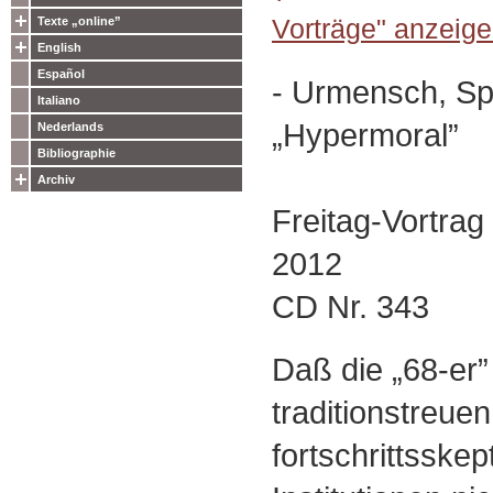
Vorträge" anzeige
Texte „online”
English
Español
- Urmensch, Sp
Italiano
„Hypermoral”
Nederlands
Bibliographie
Archiv
Freitag-Vortrag
2012
CD Nr. 343
Daß die „68-er”
traditionstreuen
fortschrittsske