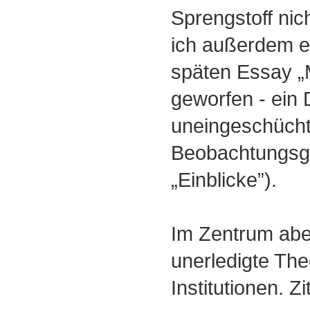
Sprengstoff nic
ich außerdem ei
späten Essay „M
geworfen - ein
uneingeschücht
Beobachtungsg
„Einblicke”).
Im Zentrum abe
unerledigte The
Institutionen. Zi