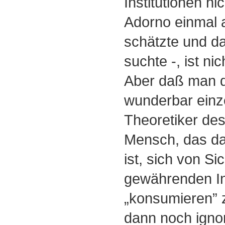
Institutionen n
Adorno einmal 
schätzte und d
suchte -, ist ni
Aber daß man d
wunderbar einz
Theoretiker d
Mensch, das d
ist, sich von Si
gewährenden In
„konsumieren” 
dann noch ignor