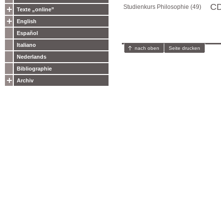
CD
Studienkurs Philosophie (49)
Texte „online”
English
Español
Italiano
nach oben
Seite drucken
Nederlands
Bibliographie
Archiv