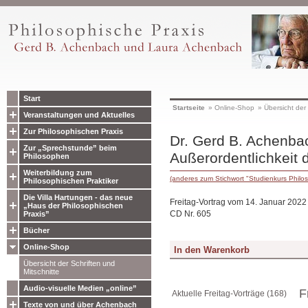
Start
Startseite
»
Online-Shop
»
Übersicht der 
Veranstaltungen und Aktuelles
Zur Philosophischen Praxis
Dr. Gerd B. Achenba
Zur „Sprechstunde” beim
Außerordentlichkeit 
Philosophen
Weiterbildung zum
(anderes zum Stichwort "Studienkurs Philo
Philosophischen Praktiker
Die Villa Hartungen - das neue
Freitag-Vortrag vom 14. Januar 2022
„Haus der Philosophischen
CD Nr. 605
Praxis”
Bücher
Online-Shop
Übersicht der Schriften und
Mitschnitte
Audio-visuelle Medien „online”
F
Aktuelle Freitag-Vorträge (168)
Texte von und über Achenbach