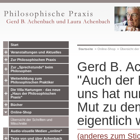
Start
Startseite
»
Online-Shop
»
Übersicht der 
Veranstaltungen und Aktuelles
Zur Philosophischen Praxis
Gerd B. A
Zur „Sprechstunde” beim
Philosophen
"Auch der 
Weiterbildung zum
Philosophischen Praktiker
uns hat nu
Die Villa Hartungen - das neue
„Haus der Philosophischen
Praxis”
Mut zu de
Bücher
Online-Shop
eigentlich 
Übersicht der Schriften und
Mitschnitte
Audio-visuelle Medien „online”
(anderes zum Stic
Texte von und über Achenbach