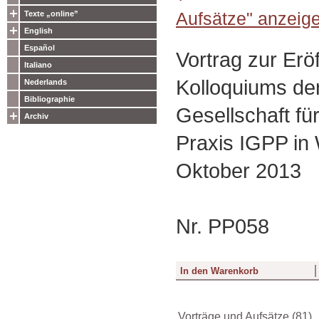
Aufsätze" anzeig
Texte „online”
English
Español
Vortrag zur Erö
Italiano
Kolloquiums der
Nederlands
Bibliographie
Gesellschaft fü
Archiv
Praxis IGPP in
Oktober 2013
Nr. PP058
Vorträge und Aufsätze (81)