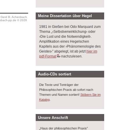
Meine Dissertation über Hegel
s Gerd B. Achenbach
bach-pp.de © 2026
1981 in Gießen bei Odo Marquard zum
Thema „›Selbstverwirklichung‹ oder
›Die Lust und die Notwendigkeit‹.
Amplifikation eines Hegelschen
Kapitels aus der ›Phänomenologie des
Geistes‹” abgelegt, ist ab jetzt
hier im
pdf-Format
nachzulesen.
Audio-CDs sortiert
Die Texte und Tonträger der
Philosophischen Praxis ab sofort nach
Themen und Namen sortiert!
Stöbern Sie im
.
Katalog
Unsere Anschrift
„Haus der philosophischen Praxis”