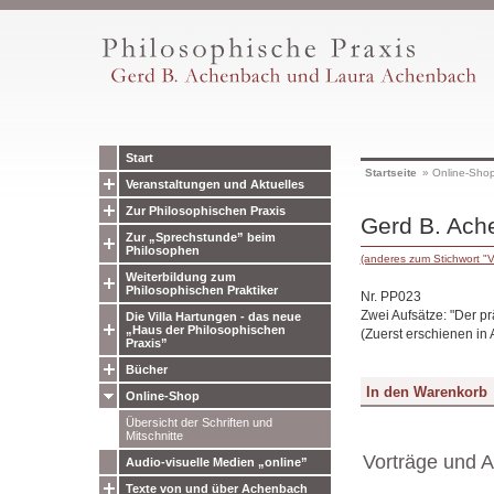
Start
Startseite
»
Online-Sho
Veranstaltungen und Aktuelles
Zur Philosophischen Praxis
Gerd B. Ache
Zur „Sprechstunde” beim
Philosophen
(anderes zum Stichwort "V
Weiterbildung zum
Philosophischen Praktiker
Nr. PP023
Zwei Aufsätze: "Der p
Die Villa Hartungen - das neue
„Haus der Philosophischen
(Zuerst erschienen in
Praxis”
Bücher
Online-Shop
Übersicht der Schriften und
Mitschnitte
Vorträge und A
Audio-visuelle Medien „online”
Texte von und über Achenbach