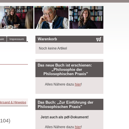
Warenkorb
akt
Impressum
Noch keine Artikel
Das neue Buch ist erschienen:
„Philosophie der
Philosophischen Praxis”
Alles Nähere dazu
hier
!
Das Buch: „Zur Einführung der
ersand & Hinweise
Philosophischen Praxis”
Jetzt auch als pdf-Dokument!
(104)
Alles Nähere dazu
hier
!