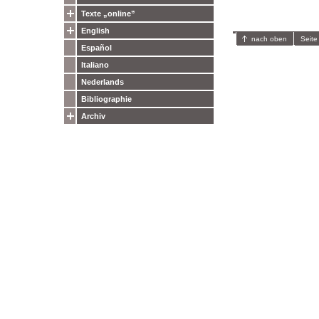
Texte „online”
English
nach oben
Seite
Español
Italiano
Nederlands
Bibliographie
Archiv