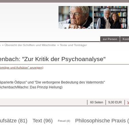
zur Person
Kont
p
»
Übersicht der Schriften und Mitschnitte
»
Texte und Tonträger
nbach: "Zur Kritik der Psychoanalyse"
orträge und Aufsätze" anzeigen)
räparierte Ödipus" und "Die verborgene Bedeutung des Vatermords"
 Achenbach/Macho: Das Prinzip Heilung)
60 Seiten
9,00 EUR
V
ufsätze (81)
Text (96)
Philosophische Praxis 
Freud (4)