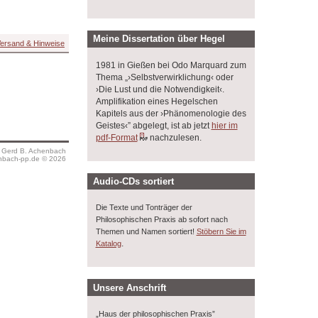
Meine Dissertation über Hegel
ersand & Hinweise
1981 in Gießen bei Odo Marquard zum
Thema „›Selbstverwirklichung‹ oder
›Die Lust und die Notwendigkeit‹.
Amplifikation eines Hegelschen
Kapitels aus der ›Phänomenologie des
Geistes‹” abgelegt, ist ab jetzt
hier im
pdf-Format
nachzulesen.
s Gerd B. Achenbach
bach-pp.de © 2026
Audio-CDs sortiert
Die Texte und Tonträger der
Philosophischen Praxis ab sofort nach
Themen und Namen sortiert!
Stöbern Sie im
.
Katalog
Unsere Anschrift
„Haus der philosophischen Praxis”