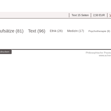
Text 15 Seiten
2,50 EUR
V
ufsätze (81)
Text (96)
Ethik (26)
Medizin (17)
Psychotherapie (9)
 drucken
Philosophische Praxi
www.achen