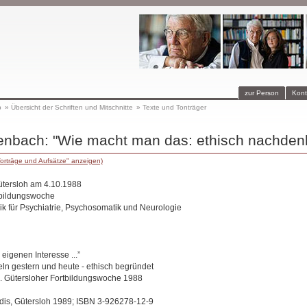
zur Person
Kont
p
»
Übersicht der Schriften und Mitschnitte
»
Texte und Tonträger
enbach: "Wie macht man das: ethisch nachden
orträge und Aufsätze" anzeigen)
Gütersloh am 4.10.1988
tbildungswoche
ik für Psychiatrie, Psychosomatik und Neurologie
eigenen Interesse ...”
ln gestern und heute - ethisch begründet
. Gütersloher Fortbildungswoche 1988
dis, Gütersloh 1989; ISBN 3-926278-12-9