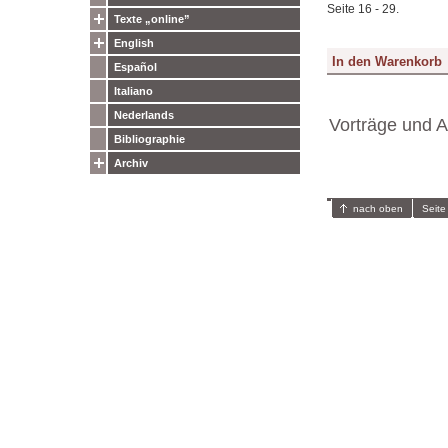
Seite 16 - 29.
Texte „online”
English
Español
Italiano
Nederlands
Vorträge und A
Bibliographie
Archiv
nach oben
Seite