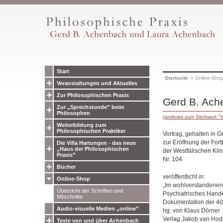
Start
Startseite
»
Online-Sho
Veranstaltungen und Aktuelles
Zur Philosophischen Praxis
Gerd B. Ach
Zur „Sprechstunde” beim
Philosophen
(anderes zum Stichwort "V
Weiterbildung zum
Philosophischen Praktiker
Vortrag, gehalten in 
zur Eröffnung der For
Die Villa Hartungen - das neue
„Haus der Philosophischen
der Westfälischen Klin
Praxis”
Nr. 104
Bücher
veröffentlicht in:
Online-Shop
„Im wohlverstandenen 
Übersicht der Schriften und
Psychiatrisches Hande
Mitschnitte
Dokumentation der 40
Audio-visuelle Medien „online”
hg. von Klaus Dörner
Verlag Jakob van Hod
Texte von und über Achenbach