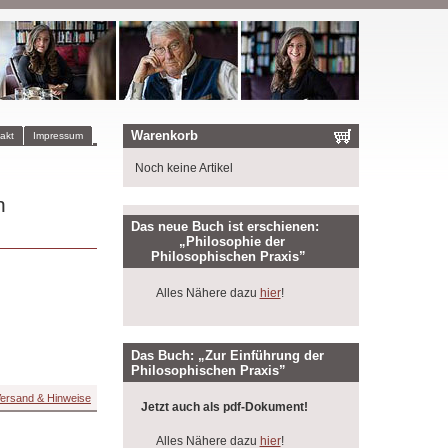
Warenkorb
akt
Impressum
Noch keine Artikel
n
Das neue Buch ist erschienen:
„Philosophie der
Philosophischen Praxis”
Alles Nähere dazu
hier
!
Das Buch: „Zur Einführung der
Philosophischen Praxis”
ersand & Hinweise
Jetzt auch als pdf-Dokument!
Alles Nähere dazu
hier
!