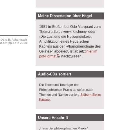
Meine Dissertation über Hegel
1981 in Gießen bei Odo Marquard zum
Thema „›Selbstverwirklichung‹ oder
›Die Lust und die Notwendigkeit‹.
s Gerd B. Achenbach
Amplifikation eines Hegelschen
bach-pp.de © 2026
Kapitels aus der ›Phänomenologie des
Geistes‹” abgelegt, ist ab jetzt
hier im
pdf-Format
nachzulesen.
Audio-CDs sortiert
Die Texte und Tonträger der
Philosophischen Praxis ab sofort nach
Themen und Namen sortiert!
Stöbern Sie im
.
Katalog
Unsere Anschrift
„Haus der philosophischen Praxis”