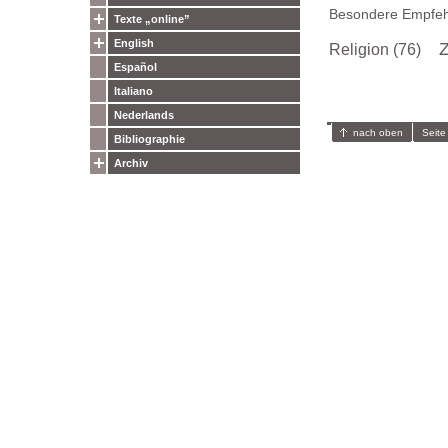
Besondere Empfeh
Texte „online”
English
Z
Religion (76)
Español
Italiano
Nederlands
nach oben
Seite
Bibliographie
Archiv