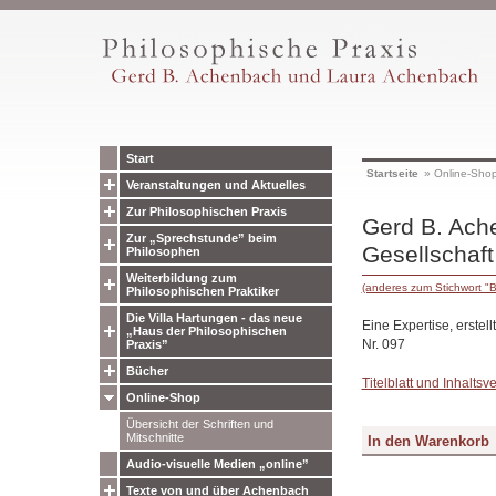
Start
Startseite
»
Online-Sho
Veranstaltungen und Aktuelles
Zur Philosophischen Praxis
Gerd B. Ache
Zur „Sprechstunde” beim
Gesellschaft
Philosophen
Weiterbildung zum
(anderes zum Stichwort 
Philosophischen Praktiker
Die Villa Hartungen - das neue
Eine Expertise, erstel
„Haus der Philosophischen
Nr. 097
Praxis”
Bücher
Titelblatt und Inhaltsv
Online-Shop
Übersicht der Schriften und
Mitschnitte
Audio-visuelle Medien „online”
Texte von und über Achenbach