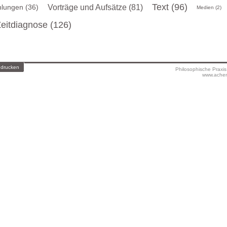
Text (96)
lungen (36)
Vorträge und Aufsätze (81)
Medien (2)
eitdiagnose (126)
 drucken
Philosophische Praxi
www.achen