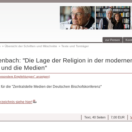
zur Person
Kont
p
»
Übersicht der Schriften und Mitschnitte
»
Texte und Tonträger
nbach: "Die Lage der Religion in der moderne
 und die Medien"
"Besondere Empfehlungen" anzeigen)
lt für die "Zentralstelle Medien der Deutschen Bischofskonferenz"
erzeichnis siehe hier!
Text, 40 Seiten
7,00 EUR
V