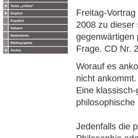
Texte „online”
Freitag-Vortra
English
Español
2008 zu dieser 
Italiano
gegenwärtigen 
Nederlands
Bibliographie
Frage. CD Nr. 
Archiv
Worauf es anko
nicht ankommt.
Eine klassisch
philosophische
Jedenfalls die 