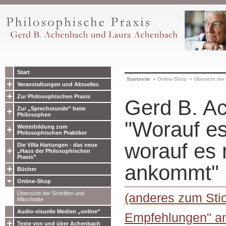
Start
Startseite
»
Online-Shop
»
Übersicht der 
Veranstaltungen und Aktuelles
Zur Philosophischen Praxis
Gerd B. A
Zur „Sprechstunde” beim
Philosophen
"Worauf e
Weiterbildung zum
Philosophischen Praktiker
worauf es 
Die Villa Hartungen - das neue
„Haus der Philosophischen
Praxis”
ankommt"
Bücher
Online-Shop
Übersicht der Schriften und
(anderes zum Sti
Mitschnitte
Audio-visuelle Medien „online”
Empfehlungen" a
Texte von und über Achenbach