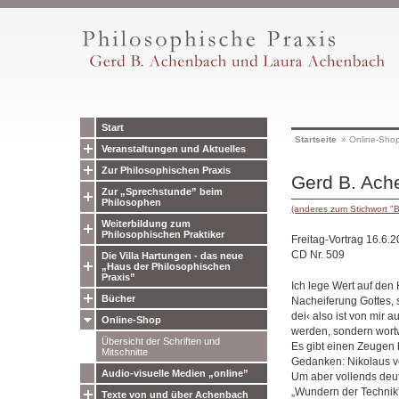
Start
Startseite
»
Online-Sho
Veranstaltungen und Aktuelles
Zur Philosophischen Praxis
Gerd B. Ache
Zur „Sprechstunde” beim
Philosophen
(anderes zum Stichwort 
Weiterbildung zum
Philosophischen Praktiker
Freitag-Vortrag 16.6.
CD Nr. 509
Die Villa Hartungen - das neue
„Haus der Philosophischen
Praxis”
Ich lege Wert auf den 
Bücher
Nacheiferung Gottes, s
dei‹ also ist von mir 
Online-Shop
werden, sondern wortw
Übersicht der Schriften und
Es gibt einen Zeugen
Mitschnitte
Gedanken: Nikolaus v
Audio-visuelle Medien „online”
Um aber vollends deut
„Wundern der Technik
Texte von und über Achenbach