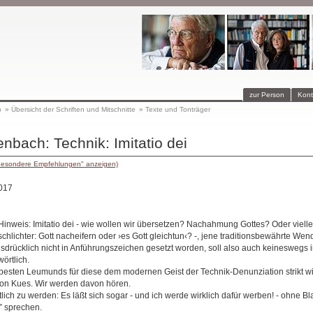
zur Person
Kont
p
»
Übersicht der Schriften und Mitschnitte
»
Texte und Tonträger
nbach: Technik: Imitatio dei
"Besondere Empfehlungen" anzeigen)
2017
Hinweis: Imitatio dei - wie wollen wir übersetzen? Nachahmung Gottes? Oder vielle
chlichter: Gott nacheifern oder ›es Gott gleichtun‹? -, jene traditionsbewährte Wen
ausdrücklich nicht in Anführungszeichen gesetzt worden, soll also auch keineswegs 
örtlich.
 besten Leumunds für diese dem modernen Geist der Technik-Denunziation strikt 
on Kues. Wir werden davon hören.
lich zu werden: Es läßt sich sogar - und ich werde wirklich dafür werben! - ohne 
” sprechen.