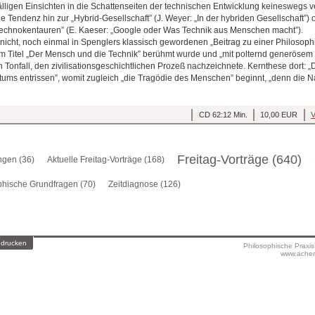
älligen Einsichten in die Schattenseiten der technischen Entwicklung keineswegs v
e Tendenz hin zur „Hybrid-Gesellschaft” (J. Weyer: „In der hybriden Gesellschaft”) 
chnokentauren” (E. Kaeser: „Google oder Was Technik aus Menschen macht”).
nicht, noch einmal in Spenglers klassisch gewordenen „Beitrag zu einer Philosoph
m Titel „Der Mensch und die Technik” berühmt wurde und „mit polternd generösem 
Tonfall, den zivilisationsgeschichtlichen Prozeß nachzeichnete. Kernthese dort: „
ums entrissen”, womit zugleich „die Tragödie des Menschen” beginnt, „denn die Natu
CD 62:12 Min.
10,00 EUR
V
Freitag-Vorträge (640)
gen (36)
Aktuelle Freitag-Vorträge (168)
phische Grundfragen (70)
Zeitdiagnose (126)
 drucken
Philosophische Praxi
www.achen