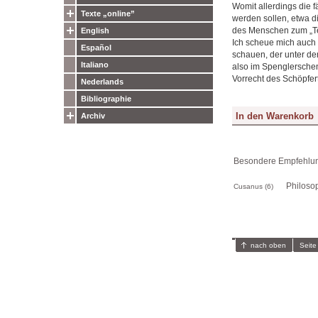
Womit allerdings die f
Texte „online”
werden sollen, etwa di
des Menschen zum „Te
English
Ich scheue mich auch 
Español
schauen, der unter de
Italiano
also im Spenglerschen 
Vorrecht des Schöpfert
Nederlands
Bibliographie
Archiv
Besondere Empfehlun
Philoso
Cusanus (6)
nach oben
Seite