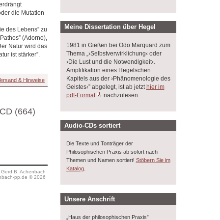
erdrängt
oder die Mutation
Meine Dissertation über Hegel
ie des Lebens” zu
Pathos” (Adorno),
1981 in Gießen bei Odo Marquard zum
Der Natur wird das
Thema „›Selbstverwirklichung‹ oder
r ist stärker”.
›Die Lust und die Notwendigkeit‹.
Amplifikation eines Hegelschen
Kapitels aus der ›Phänomenologie des
ersand & Hinweise
Geistes‹” abgelegt, ist ab jetzt
hier im
pdf-Format
nachzulesen.
CD (664)
Audio-CDs sortiert
Die Texte und Tonträger der
Philosophischen Praxis ab sofort nach
Themen und Namen sortiert!
Stöbern Sie im
.
Katalog
s Gerd B. Achenbach
bach-pp.de © 2026
Unsere Anschrift
„Haus der philosophischen Praxis”