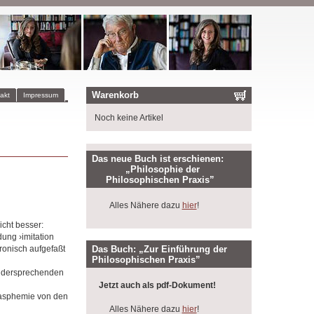
Warenkorb
akt
Impressum
Noch keine Artikel
Das neue Buch ist erschienen:
„Philosophie der
Philosophischen Praxis”
Alles Nähere dazu
hier
!
icht besser:
dung ›imitation
Das Buch: „Zur Einführung der
ironisch aufgefaßt
Philosophischen Praxis”
widersprechenden
Jetzt auch als pdf-Dokument!
Blasphemie von den
Alles Nähere dazu
hier
!