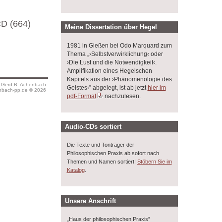
D (664)
Meine Dissertation über Hegel
1981 in Gießen bei Odo Marquard zum
Thema „›Selbstverwirklichung‹ oder
›Die Lust und die Notwendigkeit‹.
Amplifikation eines Hegelschen
Kapitels aus der ›Phänomenologie des
s Gerd B. Achenbach
Geistes‹” abgelegt, ist ab jetzt
hier im
bach-pp.de © 2026
pdf-Format
nachzulesen.
Audio-CDs sortiert
Die Texte und Tonträger der
Philosophischen Praxis ab sofort nach
Themen und Namen sortiert!
Stöbern Sie im
.
Katalog
Unsere Anschrift
„Haus der philosophischen Praxis”