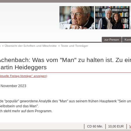
zur Person
Kont
p
»
Übersicht der Schriften und Mitschnitte
»
Texte und Tonträger
Achenbach: Was vom "Man" zu halten ist. Zu e
rtin Heideggers
ktuelle Freitag-Vorträge" anzeigen)
3. November 2023
 "populär" gewordene Analytik des "Man" aus seinem frühen Hauptwerk "Sein und
Selbstsein und das Man".
ch steht mehr auf dem Programm.
CD 60 Min.
10,00 EUR
V