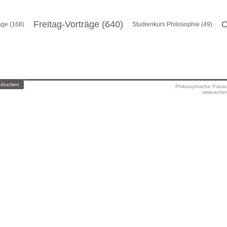
Freitag-Vorträge (640)
C
äge (168)
Studienkurs Philosophie (49)
 drucken
Philosophische Praxi
www.achen