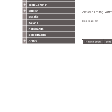
Texte „online”
English
Aktuelle Freitag-Vortr
Español
Heidegger (5)
Italiano
Nederlands
Bibliographie
Archiv
nach oben
Seite