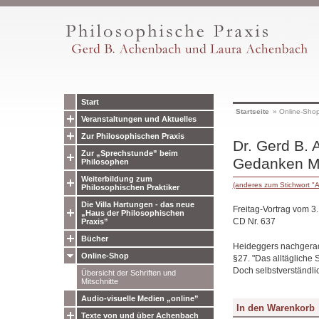
Start
Startseite
»
Online-Sho
Veranstaltungen und Aktuelles
Zur Philosophischen Praxis
Dr. Gerd B. 
Zur „Sprechstunde” beim
Gedanken Ma
Philosophen
Weiterbildung zum
(anderes zum Stichwort "A
Philosophischen Praktiker
Die Villa Hartungen - das neue
Freitag-Vortrag vom 
„Haus der Philosophischen
CD Nr. 637
Praxis”
Bücher
Heideggers nachgerade
Online-Shop
§27. "Das alltägliche 
Doch selbstverständli
Übersicht der Schriften und
Mitschnitte
Audio-visuelle Medien „online”
Texte von und über Achenbach