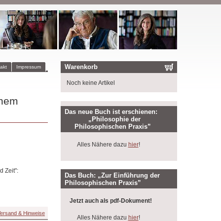
Warenkorb
akt
Impressum
Noch keine Artikel
inem
Das neue Buch ist erschienen:
„Philosophie der
Philosophischen Praxis”
Alles Nähere dazu
hier
!
 Zeit":
Das Buch: „Zur Einführung der
Philosophischen Praxis”
Jetzt auch als pdf-Dokument!
ersand & Hinweise
Alles Nähere dazu
hier
!