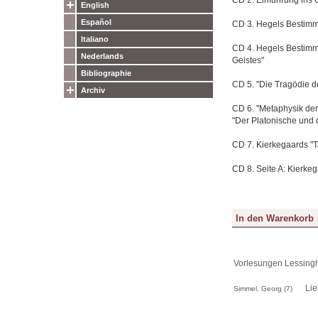
English
Español
CD 3. Hegels Bestimm
Italiano
CD 4. Hegels Bestimmu
Nederlands
Geistes"
Bibliographie
CD 5. "Die Tragödie de
Archiv
CD 6. "Metaphysik der
"Der Platonische und
CD 7. Kierkegaards "T
CD 8. Seite A: Kierkeg
Vorlesungen Lessingh
Lie
Simmel, Georg (7)