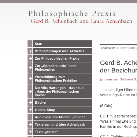
Start
Startseite
»
Texte und T
Veranstaltungen und Aktuelles
Zur Philosophischen Praxis
Gerd B. Ache
Zur „Sprechstunde” beim
der Beziehun
Philosophen
Weiterbildung zum
(anderes zum Stichwort "L
Philosophischen Praktiker
Die Villa Hartungen - das neue
... in ständiger Hins
„Haus der Philosophischen
Vorlesungs-Reihe im R
Praxis”
Bücher
(8 Cds)
Online-Shop
CD 1. "Gesprächsbezie
Audio-visuelle Medien „online”
"Was einmal Ehe und 
Texte von und über Achenbach
Familie in der Rechts
Texte „online”
CD 2. Einführung ins 