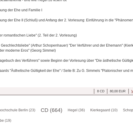
ung der Ehe und Familie I
ng der Ehe II (Schluß) und Anfang der 2. Vorlesung: Einführung in die "Phänome
r romantischen Liebe" (2. Teil der 2. Vorlesung)
 Geschlechtsliebe" (Arthur Schopenhauer) "Der Verführer und der Ehemann" (Kier
 der moderne Eros" (Georg Simmel)
agebuch des Verführers" sowie Beginn der Vorlesung über "Die ästhetische Gültigk
aards "Ästhetische Gültigkeit der Ehe" / Seite B: Zu G. Simmels "Platonischer und 
8 CD
80,00 EUR
V
CD (664)
ochschule Berlin (23)
Hegel (36)
Kierkegaard (10)
Schop
be (19)