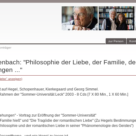
zur Person
Kont
onträger
nbach: "Philosophie der Liebe, der Familie, d
gen ..."
iebe" anzeigen)
icht auf Hegel, Schopenhauer, Kierkegaard und Georg Simmel.
ahmen der "Sommer-Universität Leck" 2003 - 8 Cds [7 X 80 Min., 1 X 60 Min.]
hungen" - Vortrag zur Eröffnung der "Sommer-Universität"
Familie hieß" und "Die Tragödie der romantischen Liebe" (Zu Hegels Bestimmung
philosophie und der romantischen Liebe in seiner "Phänomenologie des Geistes")
Gesamtthema - und wie Hegel zu lesen ist