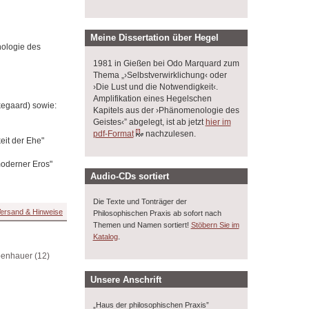
Meine Dissertation über Hegel
nologie des
1981 in Gießen bei Odo Marquard zum
Thema „›Selbstverwirklichung‹ oder
›Die Lust und die Notwendigkeit‹.
Amplifikation eines Hegelschen
kegaard) sowie:
Kapitels aus der ›Phänomenologie des
Geistes‹” abgelegt, ist ab jetzt
hier im
pdf-Format
nachzulesen.
eit der Ehe"
moderner Eros"
Audio-CDs sortiert
Die Texte und Tonträger der
ersand & Hinweise
Philosophischen Praxis ab sofort nach
Themen und Namen sortiert!
Stöbern Sie im
.
Katalog
enhauer (12)
Unsere Anschrift
„Haus der philosophischen Praxis”