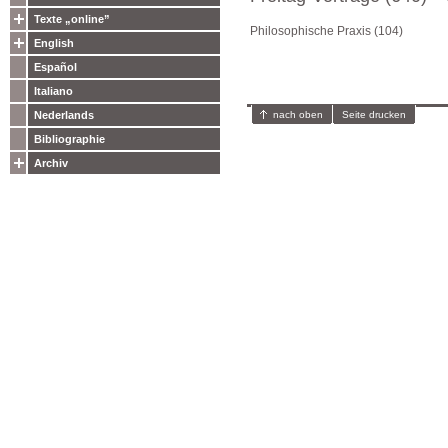
Texte „online”
Philosophische Praxis (104)
English
Español
Italiano
nach oben
Seite drucken
Nederlands
Bibliographie
Archiv