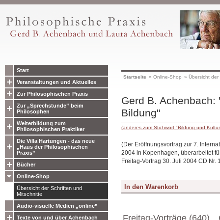
Start
Startseite
»
Online-Shop
»
Übersicht der 
Veranstaltungen und Aktuelles
Zur Philosophischen Praxis
Gerd B. Achenbach: 
Zur „Sprechstunde” beim
Bildung"
Philosophen
Weiterbildung zum
(anderes zum Stichwort "Bildung und Kultu
Philosophischen Praktiker
Die Villa Hartungen - das neue
(Der Eröffnungsvortrag zur 7. Intern
„Haus der Philosophischen
2004 in Kopenhagen, überarbeitet für
Praxis”
Freitag-Vortrag 30. Juli 2004 CD Nr. 
Bücher
Online-Shop
Übersicht der Schriften und
Mitschnitte
Audio-visuelle Medien „online”
Freitag-Vorträge (640)
Texte von und über Achenbach