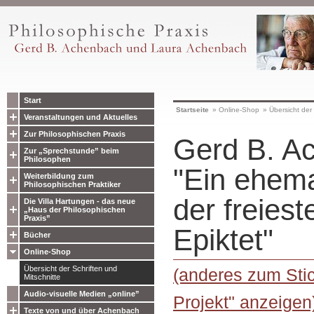
Start
Startseite
»
Online-Shop
»
Übersicht der 
Veranstaltungen und Aktuelles
Zur Philosophischen Praxis
Gerd B. A
Zur „Sprechstunde” beim
Philosophen
"Ein ehema
Weiterbildung zum
Philosophischen Praktiker
der freies
Die Villa Hartungen - das neue
„Haus der Philosophischen
Praxis”
Epiktet"
Bücher
Online-Shop
Übersicht der Schriften und
(anderes zum Stic
Mitschnitte
Audio-visuelle Medien „online”
Projekt" anzeigen
Texte von und über Achenbach