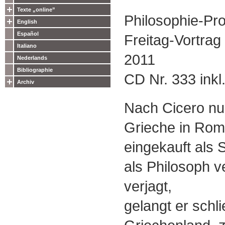
Texte „online”
Philosophie-Pro
English
Español
Freitag-Vortra
Italiano
2011
Nederlands
Bibliographie
CD Nr. 333 inkl.
Archiv
Nach Cicero nun
Grieche in Rom 
eingekauft als 
als Philosoph v
verjagt,
gelangt er schli