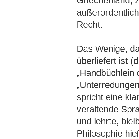
Griechenland, 
außerordentli
Recht.
Das Wenige, d
überliefert ist 
„Handbüchlein d
„Unterredungen
spricht eine kla
veraltende Spr
und lehrte, bleibt
Philosophie hieß