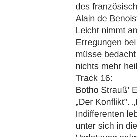
des französisc
Alain de Benois
Leicht nimmt a
Erregungen bei
müsse bedacht
nichts mehr heili
Track 16:
Botho Strauß' E
„Der Konflikt”. „
Indifferenten l
unter sich in d