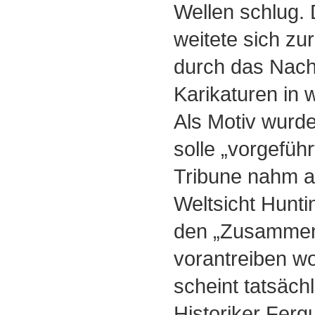
Wellen schlug. D
weitete sich z
durch das Nach
Karikaturen in 
Als Motiv wurde
solle „vorgefüh
Tribune nahm a
Weltsicht Hunti
den „Zusammenp
vorantreiben wo
scheint tatsächl
Historiker Ferg