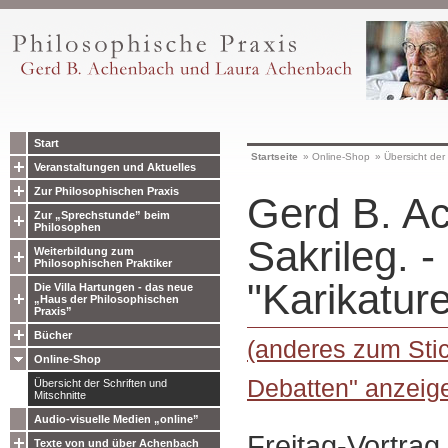
Start
Startseite
»
Online-Shop
»
Übersicht der 
Veranstaltungen und Aktuelles
Zur Philosophischen Praxis
Gerd B. A
Zur „Sprechstunde” beim
Philosophen
Sakrileg. 
Weiterbildung zum
Philosophischen Praktiker
"Karikature
Die Villa Hartungen - das neue
„Haus der Philosophischen
Praxis”
Bücher
(anderes zum Stic
Online-Shop
Debatten" anzeig
Übersicht der Schriften und
Mitschnitte
Audio-visuelle Medien „online”
Freitag-Vortra
Texte von und über Achenbach