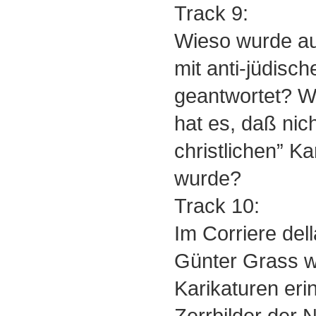
Track 9:
Wieso wurde au
mit anti-jüdisc
geantwortet? 
hat es, daß nich
christlichen” Ka
wurde?
Track 10:
Im Corriere del
Günter Grass w
Karikaturen eri
Zerrbilder der 