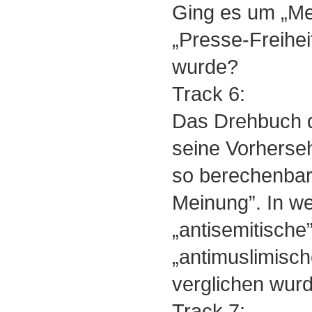
Ging es um „Me
„Presse-Freihei
wurde?
Track 6:
Das Drehbuch 
seine Vorherseh
so berechenbar 
Meinung”. In w
„antisemitische
„antimuslimisch
verglichen wur
Track 7: