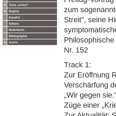
Texte „online”
zum sogenannte
English
Streit", seine 
Español
Italiano
symptomatisch
Nederlands
Bibliographie
Philosophisch
Archiv
Nr. 152
Track 1:
Zur Eröffnung R
Verschärfung 
„Wir gegen sie.
Züge einer „Kr
Zur Aktualität: