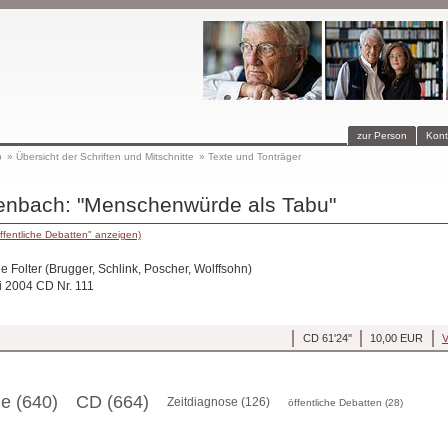
zur Person
Kont
p
»
Übersicht der Schriften und Mitschnitte
»
Texte und Tonträger
enbach: "Menschenwürde als Tabu"
ffentliche Debatten" anzeigen)
e Folter (Brugger, Schlink, Poscher, Wolffsohn)
li 2004 CD Nr. 111
CD 61'24''
10,00 EUR
V
ge (640)
CD (664)
Zeitdiagnose (126)
öffentliche Debatten (28)