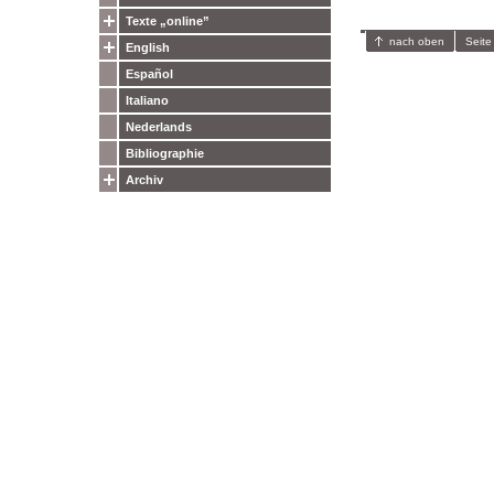
Texte „online”
nach oben
Seite
English
Español
Italiano
Nederlands
Bibliographie
Archiv