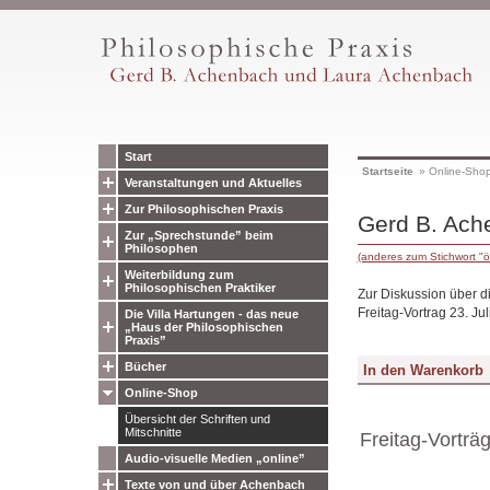
Start
Startseite
»
Online-Sho
Veranstaltungen und Aktuelles
Zur Philosophischen Praxis
Gerd B. Ach
Zur „Sprechstunde” beim
Philosophen
(anderes zum Stichwort "ö
Weiterbildung zum
Philosophischen Praktiker
Zur Diskussion über di
Freitag-Vortrag 23. Ju
Die Villa Hartungen - das neue
„Haus der Philosophischen
Praxis”
Bücher
Online-Shop
Übersicht der Schriften und
Mitschnitte
Freitag-Vorträ
Audio-visuelle Medien „online”
Texte von und über Achenbach