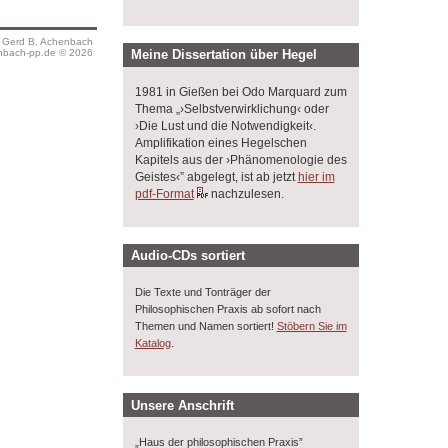
s Gerd B. Achenbach
bach-pp.de © 2026
Meine Dissertation über Hegel
1981 in Gießen bei Odo Marquard zum
Thema „›Selbstverwirklichung‹ oder
›Die Lust und die Notwendigkeit‹.
Amplifikation eines Hegelschen
Kapitels aus der ›Phänomenologie des
Geistes‹” abgelegt, ist ab jetzt
hier im
pdf-Format
nachzulesen.
Audio-CDs sortiert
Die Texte und Tonträger der
Philosophischen Praxis ab sofort nach
Themen und Namen sortiert!
Stöbern Sie im
.
Katalog
Unsere Anschrift
„Haus der philosophischen Praxis”