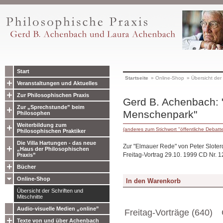
Start
Startseite
»
Online-Shop
»
Übersicht der 
Veranstaltungen und Aktuelles
Zur Philosophischen Praxis
Gerd B. Achenbach: 
Zur „Sprechstunde” beim
Menschenpark"
Philosophen
Weiterbildung zum
(anderes zum Stichwort "öffentliche Debatt
Philosophischen Praktiker
Die Villa Hartungen - das neue
Zur "Elmauer Rede" von Peter Sloterd
„Haus der Philosophischen
Freitag-Vortrag 29.10. 1999 CD Nr. 1
Praxis”
Bücher
Online-Shop
Übersicht der Schriften und
Mitschnitte
Audio-visuelle Medien „online”
Freitag-Vorträge (640)
Texte von und über Achenbach