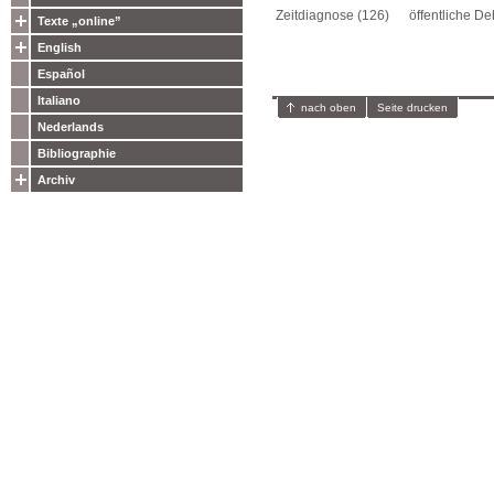
Zeitdiagnose (126)
öffentliche De
Texte „online”
English
Español
Italiano
nach oben
Seite drucken
Nederlands
Bibliographie
Archiv