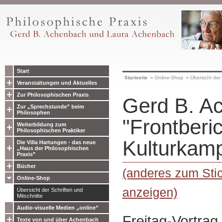
Start
Startseite
»
Online-Shop
»
Übersicht der 
Veranstaltungen und Aktuelles
Zur Philosophischen Praxis
Gerd B. A
Zur „Sprechstunde” beim
Philosophen
"Frontberi
Weiterbildung zum
Philosophischen Praktiker
Kulturkamp
Die Villa Hartungen - das neue
„Haus der Philosophischen
Praxis”
Bücher
(anderes zum Stic
Online-Shop
anzeigen)
Übersicht der Schriften und
Mitschnitte
Audio-visuelle Medien „online”
Freitag-Vortrag
Texte von und über Achenbach