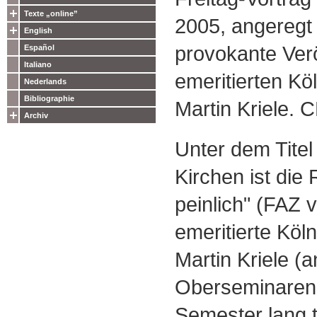
Texte „online”
2005, angeregt
English
provokante Ver
Español
Italiano
emeritierten Kö
Nederlands
Bibliographie
Martin Kriele. 
Archiv
Unter dem Titel
Kirchen ist die 
peinlich" (FAZ v
emeritierte Köln
Martin Kriele (
Oberseminaren i
Semester lang 