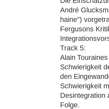
Die Einschätzu
André Glucksma
haine”) vorgetr
Fergusons Krit
Integrationsvor
Track 5:
Alain Touraines
Schwierigkeit d
den Eingewander
Schwierigkeit mi
Desintegration a
Folge.