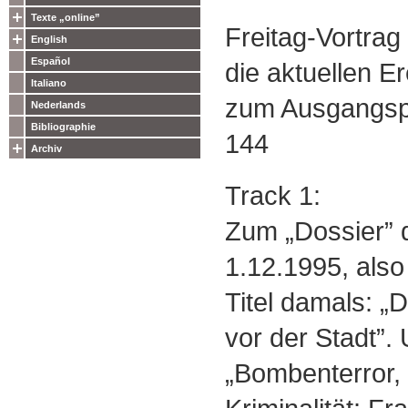
Texte „online”
Freitag-Vortrag
English
Español
die aktuellen Er
Italiano
zum Ausgangsp
Nederlands
Bibliographie
144
Archiv
Track 1:
Zum „Dossier” 
1.12.1995, also
Titel damals: „
vor der Stadt”. U
„Bombenterror,