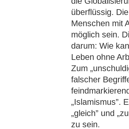
die Globalisie
überflüssig. Di
Menschen mit Ar
möglich sein. D
darum: Wie kan
Leben ohne Arb
Zum „unschuld
falscher Begrif
feindmarkiere
„Islamismus”. E
„gleich” und „z
zu sein.