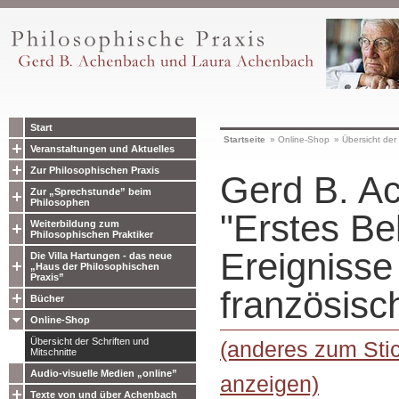
Start
Startseite
»
Online-Shop
»
Übersicht der 
Veranstaltungen und Aktuelles
Zur Philosophischen Praxis
Gerd B. A
Zur „Sprechstunde” beim
Philosophen
"Erstes Be
Weiterbildung zum
Philosophischen Praktiker
Ereignisse
Die Villa Hartungen - das neue
„Haus der Philosophischen
Praxis”
französisc
Bücher
Online-Shop
Übersicht der Schriften und
(anderes zum Stic
Mitschnitte
Audio-visuelle Medien „online”
anzeigen)
Texte von und über Achenbach