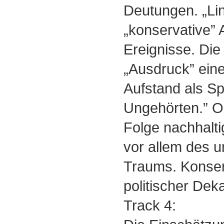
Deutungen. „Li
„konservative”
Ereignisse. Die
„Ausdruck” ein
Aufstand als S
Ungehörten.” Od
Folge nachhalt
vor allem des u
Traums. Konser
politischer De
Track 4: