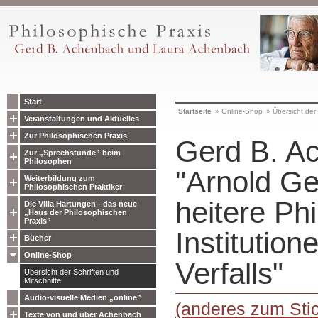
Start
Startseite
»
Online-Shop
»
Übersicht der 
Veranstaltungen und Aktuelles
Zur Philosophischen Praxis
Gerd B. A
Zur „Sprechstunde” beim
Philosophen
"Arnold Ge
Weiterbildung zum
Philosophischen Praktiker
heitere Ph
Die Villa Hartungen - das neue
„Haus der Philosophischen
Praxis”
Institution
Bücher
Online-Shop
Verfalls"
Übersicht der Schriften und
Mitschnitte
Audio-visuelle Medien „online”
(anderes zum Stic
Texte von und über Achenbach