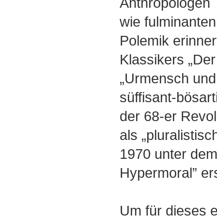
Anthropologen
wie fulminanten
Polemik erinner
Klassikers „De
„Urmensch und 
süffisant-bösar
der 68-er Revol
als „pluralistisc
1970 unter dem 
Hypermoral” e
Um für dieses e