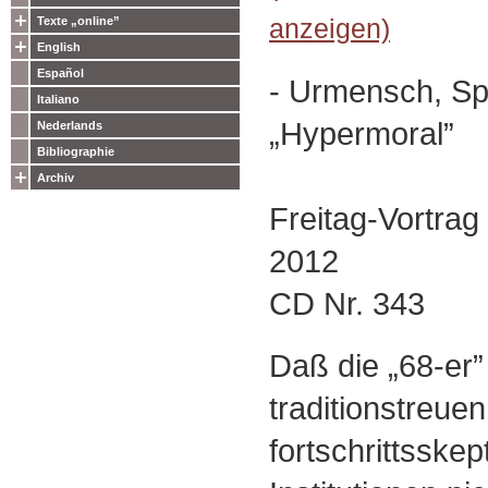
anzeigen)
Texte „online”
English
Español
- Urmensch, Sp
Italiano
„Hypermoral”
Nederlands
Bibliographie
Archiv
Freitag-Vortrag
2012
CD Nr. 343
Daß die „68-er”
traditionstreuen
fortschrittsske