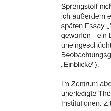
Sprengstoff nic
ich außerdem ei
späten Essay „M
geworfen - ein
uneingeschücht
Beobachtungsg
„Einblicke”).
Im Zentrum abe
unerledigte The
Institutionen. Zi