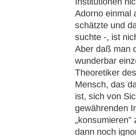
Institutionen n
Adorno einmal 
schätzte und d
suchte -, ist ni
Aber daß man d
wunderbar einz
Theoretiker d
Mensch, das d
ist, sich von Si
gewährenden In
„konsumieren” 
dann noch ignor