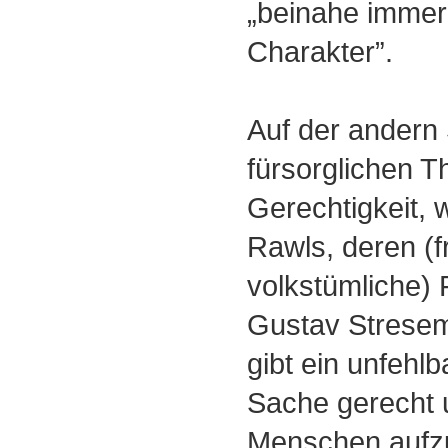
„beinahe imme
Charakter”.
Auf der andern 
fürsorglichen T
Gerechtigkeit, 
Rawls, deren (fr
volkstümliche) 
Gustav Stresem
gibt ein unfehl
Sache gerecht 
Menschen aufzu