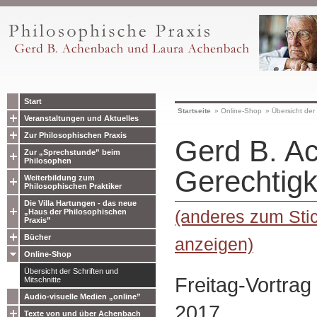
Start
Startseite
»
Online-Shop
»
Übersicht der 
Veranstaltungen und Aktuelles
Zur Philosophischen Praxis
Gerd B. A
Zur „Sprechstunde” beim
Philosophen
Gerechtigk
Weiterbildung zum
Philosophischen Praktiker
Die Villa Hartungen - das neue
(anderes zum Stic
„Haus der Philosophischen
Praxis”
Bücher
anzeigen)
Online-Shop
Übersicht der Schriften und
Freitag-Vortra
Mitschnitte
Audio-visuelle Medien „online”
2017
Texte von und über Achenbach