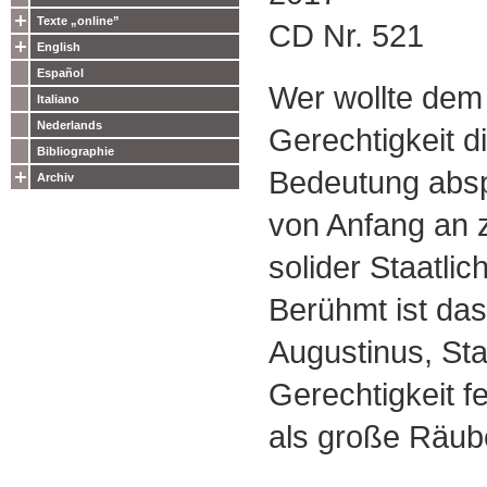
Texte „online”
CD Nr. 521
English
Español
Wer wollte dem 
Italiano
Nederlands
Gerechtigkeit d
Bibliographie
Bedeutung absp
Archiv
von Anfang an 
solider Staatli
Berühmt ist da
Augustinus, Sta
Gerechtigkeit fe
als große Räub