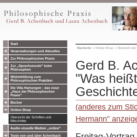
Start
Startseite
»
Online-Shop
»
Übersicht der 
Veranstaltungen und Aktuelles
Zur Philosophischen Praxis
Gerd B. A
Zur „Sprechstunde” beim
Philosophen
"Was heißt
Weiterbildung zum
Philosophischen Praktiker
Geschichte
Die Villa Hartungen - das neue
„Haus der Philosophischen
Praxis”
Bücher
(anderes zum Sti
Online-Shop
Hermann" anzeig
Übersicht der Schriften und
Mitschnitte
Audio-visuelle Medien „online”
Freitag-Vortra
Texte von und über Achenbach