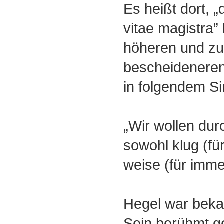
Es heißt dort, „
vitae magistra
höheren und zu
bescheideneren
in folgendem Si
„Wir wollen dur
sowohl klug (fü
weise (für imme
Hegel war bekan
Sein berühmt 