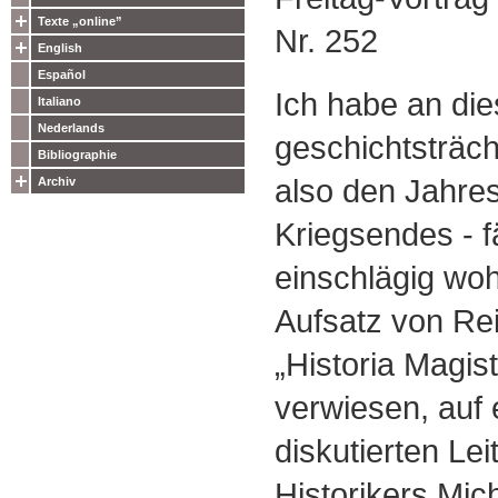
Texte „online”
Nr. 252
English
Español
Ich habe an di
Italiano
Nederlands
geschichtsträch
Bibliographie
also den Jahre
Archiv
Kriegsendes - fä
einschlägig wohl
Aufsatz von Rei
„Historia Magist
verwiesen, auf e
diskutierten Lei
Historikers Mic