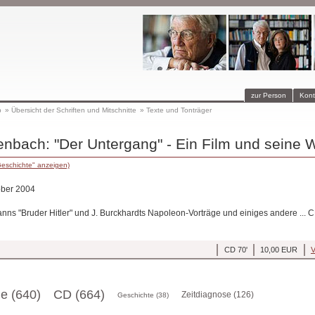
zur Person
Kont
p
»
Übersicht der Schriften und Mitschnitte
»
Texte und Tonträger
nbach: "Der Untergang" - Ein Film und seine 
Geschichte" anzeigen)
ober 2004
nns "Bruder Hitler" und J. Burckhardts Napoleon-Vorträge und einiges andere ... C
CD 70'
10,00 EUR
V
ge (640)
CD (664)
Zeitdiagnose (126)
Geschichte (38)