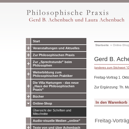
Start
Startseite
»
Online-Sho
Veranstaltungen und Aktuelles
Zur Philosophischen Praxis
Gerd B. Ache
Zur „Sprechstunde” beim
Philosophen
(anderes zum Stichwort "
Weiterbildung zum
Philosophischen Praktiker
Freitag-Vortrag 1. Okt
Die Villa Hartungen - das neue
„Haus der Philosophischen
Zur Ergänzung: Th. Ma
Praxis”
Bücher
Online-Shop
Übersicht der Schriften und
Mitschnitte
Freitag-Vorträ
Audio-visuelle Medien „online”
Texte von und über Achenbach