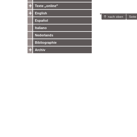
Texte „online”
English
nach oben
Seite
Español
Italiano
Nederlands
Bibliographie
Archiv