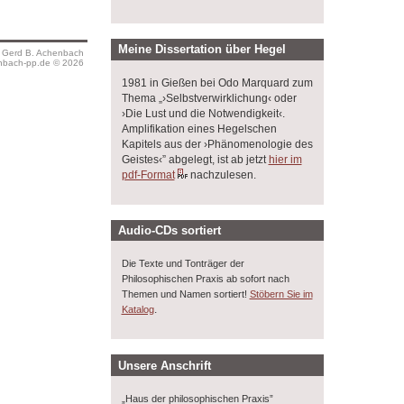
Meine Dissertation über Hegel
s Gerd B. Achenbach
bach-pp.de © 2026
1981 in Gießen bei Odo Marquard zum
Thema „›Selbstverwirklichung‹ oder
›Die Lust und die Notwendigkeit‹.
Amplifikation eines Hegelschen
Kapitels aus der ›Phänomenologie des
Geistes‹” abgelegt, ist ab jetzt
hier im
pdf-Format
nachzulesen.
Audio-CDs sortiert
Die Texte und Tonträger der
Philosophischen Praxis ab sofort nach
Themen und Namen sortiert!
Stöbern Sie im
.
Katalog
Unsere Anschrift
„Haus der philosophischen Praxis”