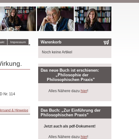
Warenkorb
akt
Impressum
Noch keine Artikel
Wirkung.
Das neue Buch ist erschienen:
„Philosophie der
Philosophischen Praxis”
Alles Nähere dazu
hier
!
D Nr. 114
Das Buch: „Zur Einführung der
ersand & Hinweise
Philosophischen Praxis”
Jetzt auch als pdf-Dokument!
Alles Nähere dazu
hier
!