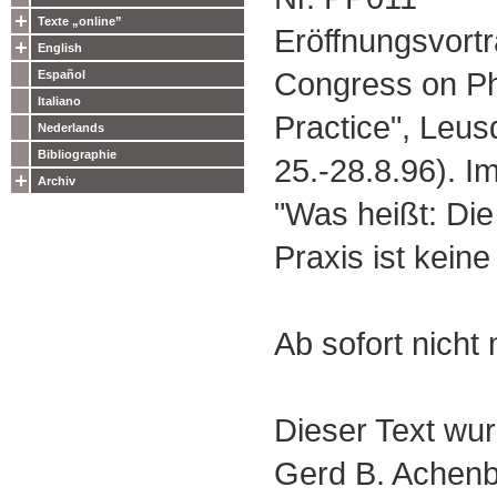
Texte „online”
Eröffnungsvortr
English
Congress on Ph
Español
Italiano
Practice", Leus
Nederlands
Bibliographie
25.-28.8.96). I
Archiv
"Was heißt: Die
Praxis ist kein
Ab sofort nicht 
Dieser Text wurd
Gerd B. Achenb