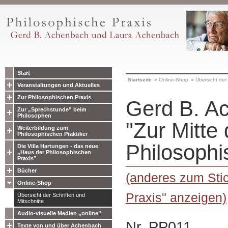
Start
Startseite
»
Online-Shop
»
Übersicht der 
Veranstaltungen und Aktuelles
Zur Philosophischen Praxis
Gerd B. A
Zur „Sprechstunde” beim
Philosophen
"Zur Mitte 
Weiterbildung zum
Philosophischen Praktiker
Philosophi
Die Villa Hartungen - das neue
„Haus der Philosophischen
Praxis”
Bücher
(anderes zum Sti
Online-Shop
Praxis" anzeigen)
Übersicht der Schriften und
Mitschnitte
Audio-visuelle Medien „online”
Nr. PP011
Texte von und über Achenbach