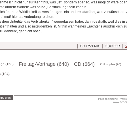
hme ich nicht nur zur Kenntnis, was „ist”, sondern ebenso, was möglich wäre oder 
, mit andern Worten: was seine „Bestimmung” sein könnte.
sich über die Wirklichkeit zu verständigen, ein anderes darüber, was zu wünschen, 
iel muß hier als Andeutung reichen.
 dem Untertitel das Verb „denken” weggelassen habe, dann deshalb, weil dies in 
t enthalten und also mitzudenken ist. Mithin war meines Erachtens ausdrücklich zu
u denken”, gar nicht nötig,...
CD 47:21 Min.
10,00 EUR
V
Freitag-Vorträge (640)
CD (664)
äge (168)
Philosophie (20)
s (104)
 drucken
Philosophische Praxi
www.achen