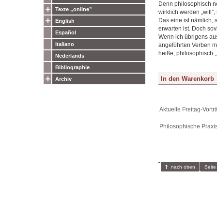
Denn philosophisch ne
Texte „online”
wirklich werden „will”
Das eine ist nämlich, 
English
erwarten ist. Doch sov
Español
Wenn ich übrigens aus
Italiano
angeführten Verben mi
heiße, philosophisch „z
Nederlands
Bibliographie
Archiv
Aktuelle Freitag-Vortr
Philosophische Praxi
nach oben
Seite