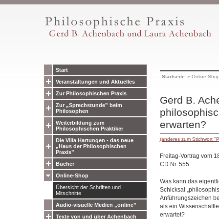
Start
Startseite
»
Online-Sho
Veranstaltungen und Aktuelles
Zur Philosophischen Praxis
Gerd B. Ache
Zur „Sprechstunde” beim
philosophis
Philosophen
erwarten?
Weiterbildung zum
Philosophischen Praktiker
(anderes zum Stichwort "P
Die Villa Hartungen - das neue
„Haus der Philosophischen
Praxis”
Freitag-Vortrag vom 1
CD Nr. 555
Bücher
Online-Shop
Was kann das eigentli
Übersicht der Schriften und
Schicksal „philosophis
Mitschnitte
Anführungszeichen bei
Audio-visuelle Medien „online”
als ein Wissenschaftle
erwartet?
Texte von und über Achenbach