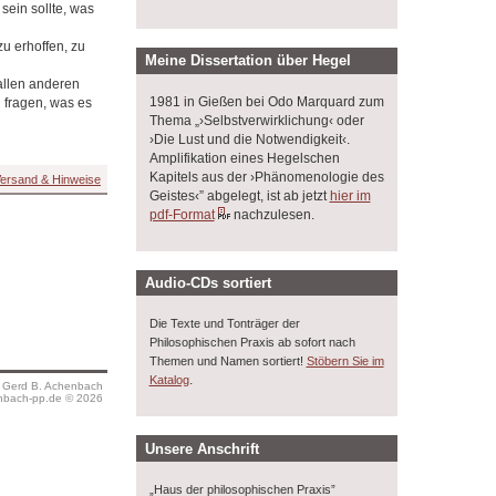
sein sollte, was
zu erhoffen, zu
Meine Dissertation über Hegel
allen anderen
1981 in Gießen bei Odo Marquard zum
 fragen, was es
Thema „›Selbstverwirklichung‹ oder
›Die Lust und die Notwendigkeit‹.
Amplifikation eines Hegelschen
Kapitels aus der ›Phänomenologie des
ersand & Hinweise
Geistes‹” abgelegt, ist ab jetzt
hier im
pdf-Format
nachzulesen.
Audio-CDs sortiert
Die Texte und Tonträger der
Philosophischen Praxis ab sofort nach
Themen und Namen sortiert!
Stöbern Sie im
.
Katalog
s Gerd B. Achenbach
bach-pp.de © 2026
Unsere Anschrift
„Haus der philosophischen Praxis”