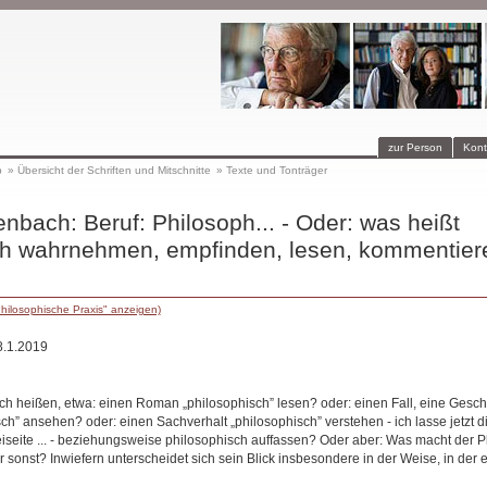
zur Person
Kont
p
»
Übersicht der Schriften und Mitschnitte
»
Texte und Tonträger
nbach: Beruf: Philosoph... - Oder: was heißt
ch wahrnehmen, empfinden, lesen, kommentiere
hilosophische Praxis" anzeigen)
8.1.2019
ch heißen, etwa: einen Roman „philosophisch” lesen? oder: einen Fall, eine Geschi
ch” ansehen? oder: einen Sachverhalt „philosophisch” verstehen - ich lasse jetzt d
seite ... - beziehungsweise philosophisch auffassen? Oder aber: Was macht der 
r sonst? Inwiefern unterscheidet sich sein Blick insbesondere in der Weise, in der e