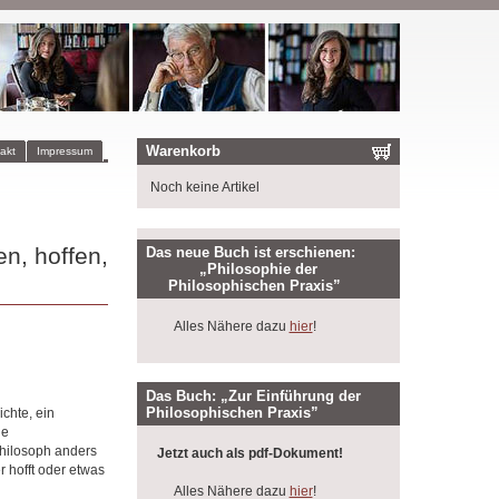
Warenkorb
akt
Impressum
Noch keine Artikel
n, hoffen,
Das neue Buch ist erschienen:
„Philosophie der
Philosophischen Praxis”
Alles Nähere dazu
hier
!
Das Buch: „Zur Einführung der
Philosophischen Praxis”
chte, ein
ie
Philosoph anders
Jetzt auch als pdf-Dokument!
r hofft oder etwas
Alles Nähere dazu
hier
!