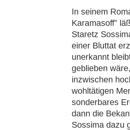
In seinem Roma
Karamasoff” lä
Staretz Sossim
einer Bluttat er
unerkannt bleib
geblieben wäre,
inzwischen ho
wohltätigen Men
sonderbares Er
dann die Bekann
Sossima dazu g