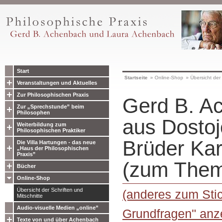
Start
Startseite
»
Online-Shop
»
Übersicht der 
Veranstaltungen und Aktuelles
Zur Philosophischen Praxis
Gerd B. Ac
Zur „Sprechstunde” beim
Philosophen
aus Dostoj
Weiterbildung zum
Philosophischen Praktiker
Brüder Ka
Die Villa Hartungen - das neue
„Haus der Philosophischen
Praxis”
(zum Them
Bücher
Online-Shop
Übersicht der Schriften und
(anderes zum Sti
Mitschnitte
Audio-visuelle Medien „online”
Grundfragen" anz
Texte von und über Achenbach