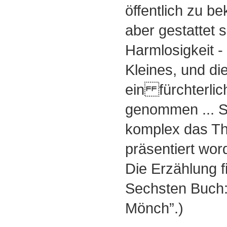
öffentlich zu b
aber gestattet s
Harmlosigkeit -
Kleines, und di
ein fürchterli
genommen ... Se
komplex das T
präsentiert wor
Die Erzählung f
Sechsten Buch:
Mönch”.)