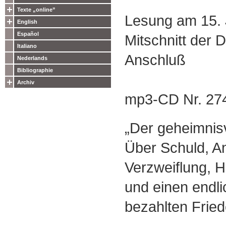
Texte „online”
Lesung am 15. 
English
Español
Mitschnitt der 
Italiano
Anschluß
Nederlands
Bibliographie
Archiv
mp3-CD Nr. 27
„Der geheimnisv
Über Schuld, An
Verzweiflung, 
und einen endl
bezahlten Frie