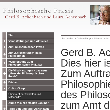
Start
Startseite
»
Online-Shop
»
Übersicht der 
Veranstaltungen und Aktuelles
Zur Philosophischen Praxis
Gerd B. A
Zur „Sprechstunde” beim
Philosophen
Dies hier is
Weiterbildung zum
Philosophischen Praktiker
Zum Auftra
Die Villa Hartungen - das neue
„Haus der Philosophischen
Praxis”
Philosophi
Bücher
Online-Shop
des Philos
Übersicht der Schriften und
Mitschnitte
zum Amt d
Audio-visuelle Medien „online”
Texte von und über Achenbach