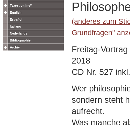
Philosophe
Texte „online”
English
(anderes zum Sti
Español
Italiano
Grundfragen" anz
Nederlands
Bibliographie
Freitag-Vortrag
Archiv
2018
CD Nr. 527 inkl
Wer philosophier
sondern steht h
aufrecht.
Was manche al