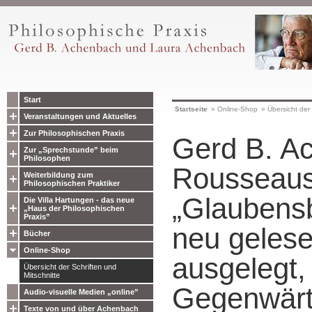
Start
Startseite
»
Online-Shop
»
Übersicht der 
Veranstaltungen und Aktuelles
Zur Philosophischen Praxis
Gerd B. A
Zur „Sprechstunde” beim
Philosophen
Rousseau
Weiterbildung zum
Philosophischen Praktiker
„Glaubensb
Die Villa Hartungen - das neue
„Haus der Philosophischen
Praxis”
neu gelese
Bücher
Online-Shop
ausgelegt,
Übersicht der Schriften und
Mitschnitte
Gegenwärti
Audio-visuelle Medien „online”
Texte von und über Achenbach