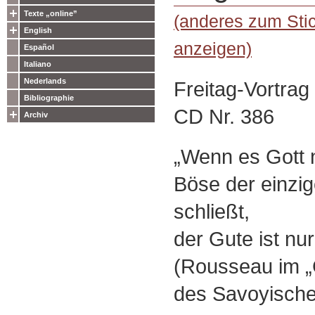
Texte „online”
(anderes zum Stic
English
anzeigen)
Español
Italiano
Nederlands
Freitag-Vortra
Bibliographie
CD Nr. 386
Archiv
„Wenn es Gott ni
Böse der einzige
schließt,
der Gute ist nu
(Rousseau im 
des Savoyische