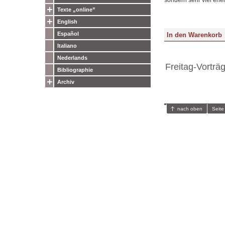
Texte „online”
English
Español
Italiano
Nederlands
Freitag-Vorträ
Bibliographie
Archiv
nach oben
Seite