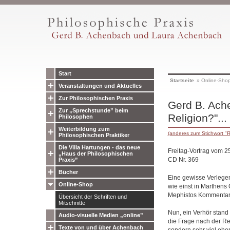
Start
Startseite
»
Online-Sho
Veranstaltungen und Aktuelles
Zur Philosophischen Praxis
Gerd B. Ache
Zur „Sprechstunde” beim
Religion?"...
Philosophen
Weiterbildung zum
(anderes zum Stichwort "R
Philosophischen Praktiker
Die Villa Hartungen - das neue
Freitag-Vortrag vom 2
„Haus der Philosophischen
CD Nr. 369
Praxis”
Bücher
Eine gewisse Verlegen
Online-Shop
wie einst in Marthens 
Mephistos Kommentar: 
Übersicht der Schriften und
Mitschnitte
Nun, ein Verhör stand
Audio-visuelle Medien „online”
die Frage nach der Re
Texte von und über Achenbach
sondern sehr viel eher