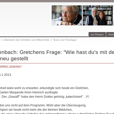
zur Person
Kont
p
»
Übersicht der Schriften und Mitschnitte
»
Texte und Tonträger
nbach: Gretchens Frage: "Wie hast du's mit de
 neu gestellt
eligion" anzeigen)
5.1.2013
heit wäre wohl zu erwarten, erkundigte sich heute ein Gretchen,
Garten Margarete ihren Heinrich ausfragte.
Der „Grasaff’” habe den Herrn Doktor gehörig „katechisiert” ...
 bei uns nicht auf dem Programm. Wohl aber die Überzeugung,
ligion sei heute nicht mehr die der kleinen Mädchen,
 die eines über die Untiefen des religionsfreien Lebens aufgeklärten Doktors Faust