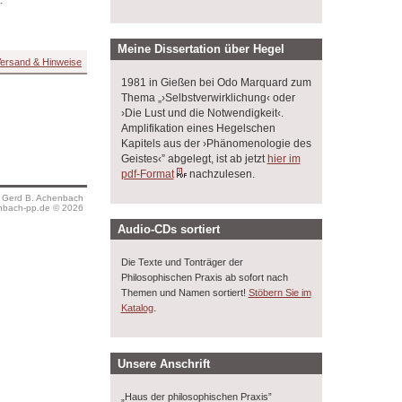
Meine Dissertation über Hegel
ersand & Hinweise
1981 in Gießen bei Odo Marquard zum
Thema „›Selbstverwirklichung‹ oder
›Die Lust und die Notwendigkeit‹.
Amplifikation eines Hegelschen
Kapitels aus der ›Phänomenologie des
Geistes‹” abgelegt, ist ab jetzt
hier im
pdf-Format
nachzulesen.
s Gerd B. Achenbach
bach-pp.de © 2026
Audio-CDs sortiert
Die Texte und Tonträger der
Philosophischen Praxis ab sofort nach
Themen und Namen sortiert!
Stöbern Sie im
.
Katalog
Unsere Anschrift
„Haus der philosophischen Praxis”