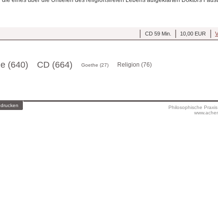
CD 59 Min.
10,00 EUR
V
ge (640)
CD (664)
Religion (76)
Goethe (27)
 drucken
Philosophische Praxi
www.achen