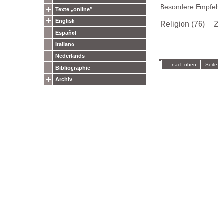
Besondere Empfeh
Texte „online”
English
Z
Religion (76)
Español
Italiano
Nederlands
nach oben
Seite
Bibliographie
Archiv