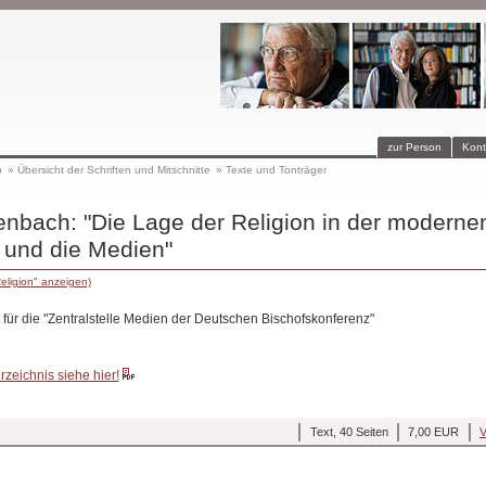
zur Person
Kont
p
»
Übersicht der Schriften und Mitschnitte
»
Texte und Tonträger
nbach: "Die Lage der Religion in der moderne
 und die Medien"
eligion" anzeigen)
lt für die "Zentralstelle Medien der Deutschen Bischofskonferenz"
erzeichnis siehe hier!
Text, 40 Seiten
7,00 EUR
V