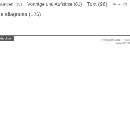
Text (96)
lungen (36)
Vorträge und Aufsätze (81)
Medien (2)
eitdiagnose (126)
 drucken
Philosophische Praxi
www.achen