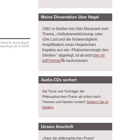
Meine Dissertation über Hegel
1981 in Gießen bei Odo Marquard zum
Thema „›Selbstverwirklichung‹ oder
›Die Lust und die Notwendigkeit‹.
s Gerd B. Achenbach
Amplifikation eines Hegelschen
bach-pp.de © 2026
Kapitels aus der ›Phänomenologie des
Geistes‹” abgelegt, ist ab jetzt
hier im
pdf-Format
nachzulesen.
Audio-CDs sortiert
Die Texte und Tonträger der
Philosophischen Praxis ab sofort nach
Themen und Namen sortiert!
Stöbern Sie im
.
Katalog
Unsere Anschrift
„Haus der philosophischen Praxis”