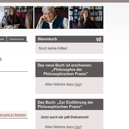
Warenkorb
akt
Impressum
Noch keine Artikel
n
Das neue Buch ist erschienen:
„Philosophie der
Philosophischen Praxis”
Alles Nähere dazu
hier
!
Das Buch: „Zur Einführung der
Philosophischen Praxis”
ersand & Hinweise
Jetzt auch als pdf-Dokument!
Alles Nähere dazu
hier
!