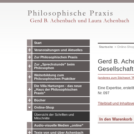
Start
Startseite
»
Online-Sho
Veranstaltungen und Aktuelles
Zur Philosophischen Praxis
Gerd B. Ache
Zur „Sprechstunde” beim
Gesellschaft
Philosophen
Weiterbildung zum
(anderes zum Stichwort "R
Philosophischen Praktiker
Die Villa Hartungen - das neue
Eine Expertise, erstel
„Haus der Philosophischen
Nr. 097
Praxis”
Bücher
Titelblatt und Inhaltsv
Online-Shop
Übersicht der Schriften und
Mitschnitte
Audio-visuelle Medien „online”
Texte von und über Achenbach