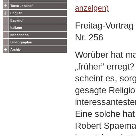
anzeigen)
Texte „online”
English
Español
Freitag-Vortra
Italiano
Nr. 256
Nederlands
Bibliographie
Archiv
Worüber hat man
„früher” erregt?
scheint es, sorg
gesagte Religio
interessanteste
Eine solche hat
Robert Spaema