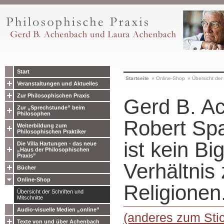
Start
Startseite
»
Online-Shop
»
Übersicht der 
Veranstaltungen und Aktuelles
Zur Philosophischen Praxis
Gerd B. A
Zur „Sprechstunde” beim
Philosophen
Robert Sp
Weiterbildung zum
Philosophischen Praktiker
ist kein B
Die Villa Hartungen - das neue
„Haus der Philosophischen
Praxis”
Verhältnis
Bücher
Online-Shop
Religionen
Übersicht der Schriften und
Mitschnitte
Audio-visuelle Medien „online”
(anderes zum Stic
Texte von und über Achenbach