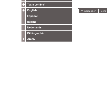
Texte „online”
English
nach oben
Seite
Español
Italiano
Nederlands
Bibliographie
Archiv