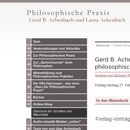
Start
Startseite
»
Online-Sho
Veranstaltungen und Aktuelles
Zur Philosophischen Praxis
Gerd B. Ache
Zur „Sprechstunde” beim
philosophis
Philosophen
Weiterbildung zum
(anderes zum Stichwort "R
Philosophischen Praktiker
Die Villa Hartungen - das neue
Freitag-Vortrag 27. F
„Haus der Philosophischen
Praxis”
Bücher
Online-Shop
Übersicht der Schriften und
Mitschnitte
Freitag-Vorträ
Audio-visuelle Medien „online”
Texte von und über Achenbach