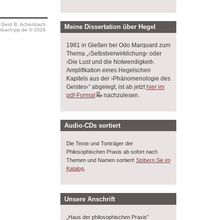
s Gerd B. Achenbach
Meine Dissertation über Hegel
bach-pp.de © 2026
1981 in Gießen bei Odo Marquard zum
Thema „›Selbstverwirklichung‹ oder
›Die Lust und die Notwendigkeit‹.
Amplifikation eines Hegelschen
Kapitels aus der ›Phänomenologie des
Geistes‹” abgelegt, ist ab jetzt
hier im
pdf-Format
nachzulesen.
Audio-CDs sortiert
Die Texte und Tonträger der
Philosophischen Praxis ab sofort nach
Themen und Namen sortiert!
Stöbern Sie im
.
Katalog
Unsere Anschrift
„Haus der philosophischen Praxis”