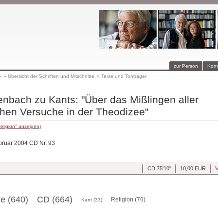
zur Person
Kont
p
»
Übersicht der Schriften und Mitschnitte
»
Texte und Tonträger
nbach zu Kants: "Über das Mißlingen aller
chen Versuche in der Theodizee"
eligion" anzeigen)
ebruar 2004 CD Nr. 93
CD 75'10''
10,00 EUR
V
ge (640)
CD (664)
Religion (76)
Kant (33)