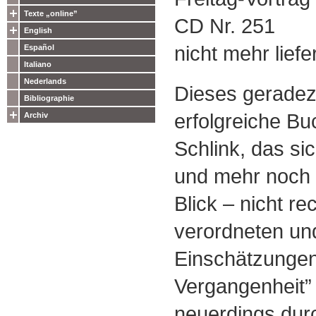
Texte „online”
CD Nr. 251
English
nicht mehr liefe
Español
Italiano
Nederlands
Dieses geradez
Bibliographie
erfolgreiche B
Archiv
Schlink, das si
und mehr noch 
Blick – nicht rec
verordneten un
Einschätzungen
Vergangenheit” 
neuerdings dur