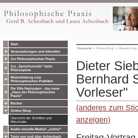
Start
Startseite
»
Online-Shop
»
Übersicht der 
Veranstaltungen und Aktuelles
Zur Philosophischen Praxis
Dieter Sie
Zur „Sprechstunde” beim
Philosophen
Bernhard S
Weiterbildung zum
Philosophischen Praktiker
Vorleser"
Die Villa Hartungen - das neue
„Haus der Philosophischen
Praxis”
Bücher
(anderes zum Stic
Online-Shop
anzeigen)
Übersicht der Schriften und
Mitschnitte
Audio-visuelle Medien „online”
Freitag-Vortrag
Texte von und über Achenbach