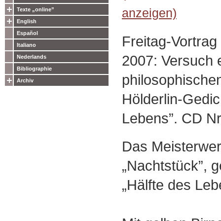
anzeigen)
Texte „online”
English
Español
Freitag-Vortra
Italiano
2007: Versuch 
Nederlands
Bibliographie
philosophischen
Archiv
Hölderlin-Gedic
Lebens”. CD Nr
Das Meisterwerk
„Nachtstück”, ge
„Hälfte des Leb