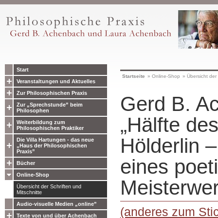
Start
Startseite
»
Online-Shop
»
Übersicht der 
Veranstaltungen und Aktuelles
Zur Philosophischen Praxis
Gerd B. A
Zur „Sprechstunde” beim
Philosophen
„Hälfte de
Weiterbildung zum
Philosophischen Praktiker
Hölderlin –
Die Villa Hartungen - das neue
„Haus der Philosophischen
Praxis”
eines poet
Bücher
Online-Shop
Meisterwe
Übersicht der Schriften und
Mitschnitte
Audio-visuelle Medien „online”
(anderes zum Stic
Texte von und über Achenbach