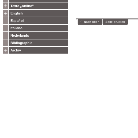
Texte „online”
English
Español
nach oben
Seite drucken
Italiano
Nederlands
Bibliographie
Archiv