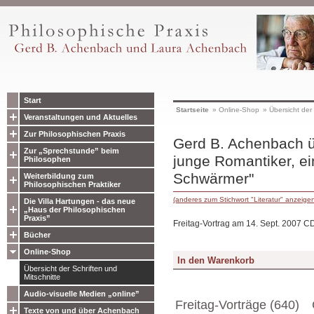
Start
Startseite
»
Online-Shop
»
Übersicht der 
Veranstaltungen und Aktuelles
Zur Philosophischen Praxis
Gerd B. Achenbach üb
Zur „Sprechstunde” beim
junge Romantiker, ei
Philosophen
Schwärmer"
Weiterbildung zum
Philosophischen Praktiker
(anderes zum Stichwort "Literatur" anzeige
Die Villa Hartungen - das neue
„Haus der Philosophischen
Praxis”
Freitag-Vortrag am 14. Sept. 2007 C
Bücher
Online-Shop
Übersicht der Schriften und
Mitschnitte
Audio-visuelle Medien „online”
Freitag-Vorträge (640)
Texte von und über Achenbach