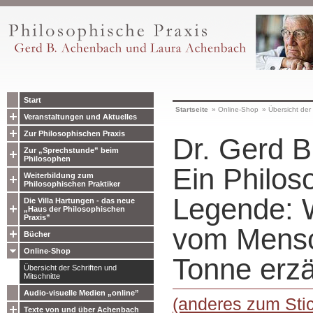
Start
Startseite
»
Online-Shop
»
Übersicht der 
Veranstaltungen und Aktuelles
Zur Philosophischen Praxis
Dr. Gerd B
Zur „Sprechstunde” beim
Philosophen
Ein Philos
Weiterbildung zum
Philosophischen Praktiker
Legende: 
Die Villa Hartungen - das neue
„Haus der Philosophischen
Praxis”
vom Mensc
Bücher
Online-Shop
Tonne erzä
Übersicht der Schriften und
Mitschnitte
Audio-visuelle Medien „online”
(anderes zum Stic
Texte von und über Achenbach