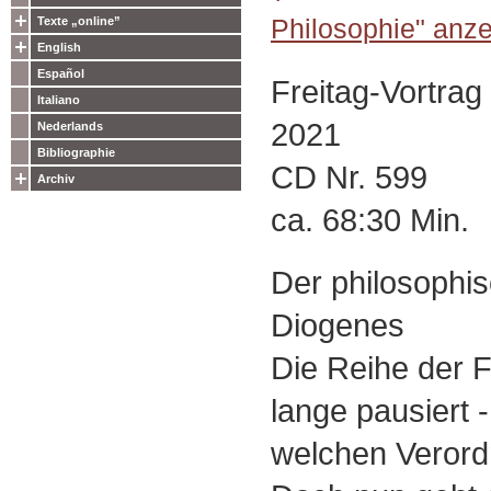
Philosophie" anze
Texte „online”
English
Español
Freitag-Vortra
Italiano
2021
Nederlands
Bibliographie
CD Nr. 599
Archiv
ca. 68:30 Min.
Der philosophis
Diogenes
Die Reihe der F
lange pausiert -
welchen Verordn