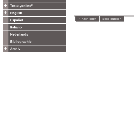
Texte „online”
English
nach oben
Seite drucken
Español
Italiano
Nederlands
Bibliographie
Archiv