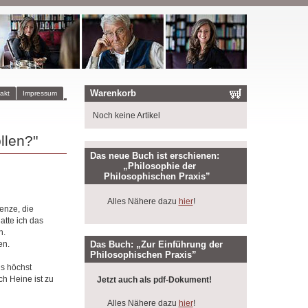
Warenkorb
akt
Impressum
Noch keine Artikel
llen?"
Das neue Buch ist erschienen:
„Philosophie der
Philosophischen Praxis”
Alles Nähere dazu
hier
!
enze, die
tte ich das
n.
Das Buch: „Zur Einführung der
en.
Philosophischen Praxis”
s höchst
ch Heine ist zu
Jetzt auch als pdf-Dokument!
Alles Nähere dazu
hier
!