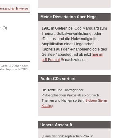
ersand & Hinweise
Meine Dissertation über Hegel
 (9)
1981 in Gießen bei Odo Marquard zum
Thema „›Selbstverwirklichung‹ oder
›Die Lust und die Notwendigkeit‹.
Amplifikation eines Hegelschen
Kapitels aus der ›Phänomenologie des
Geistes‹” abgelegt, ist ab jetzt
hier im
pdf-Format
nachzulesen.
s Gerd B. Achenbach
bach-pp.de © 2026
Audio-CDs sortiert
Die Texte und Tonträger der
Philosophischen Praxis ab sofort nach
Themen und Namen sortiert!
Stöbern Sie im
.
Katalog
Unsere Anschrift
„Haus der philosophischen Praxis”