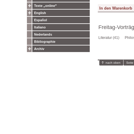
Texte „online”
English
Español
Freitag-Vorträ
Italiano
Nederlands
Literatur (41)
Philo
Bibliographie
Archiv
nach oben
Seite