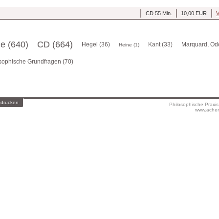
CD 55 Min.
10,00 EUR
V
ge (640)
CD (664)
Hegel (36)
Kant (33)
Marquard, Odo
Heine (1)
sophische Grundfragen (70)
 drucken
Philosophische Praxi
www.achen