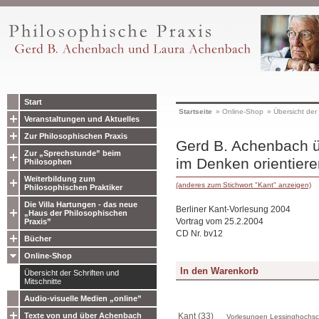
Start
Startseite
»
Online-Shop
»
Übersicht der 
Veranstaltungen und Aktuelles
Zur Philosophischen Praxis
Gerd B. Achenbach ü
Zur „Sprechstunde” beim
im Denken orientiere
Philosophen
Weiterbildung zum
(anderes zum Stichwort "Kant" anzeigen)
Philosophischen Praktiker
Die Villa Hartungen - das neue
Berliner Kant-Vorlesung 2004
„Haus der Philosophischen
Vortrag vom 25.2.2004
Praxis”
CD Nr. bv12
Bücher
Online-Shop
Übersicht der Schriften und
Mitschnitte
Audio-visuelle Medien „online”
Texte von und über Achenbach
Kant (33)
Vorlesungen Lessinghochsch