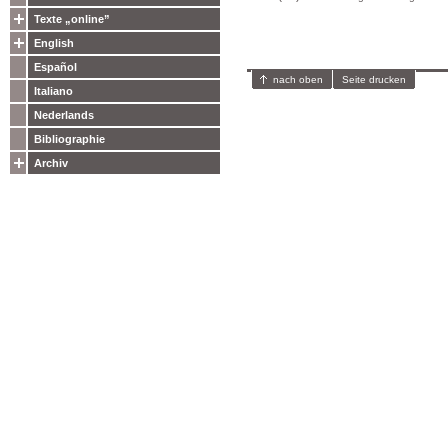
Texte „online”
English
Español
nach oben
Seite drucken
Italiano
Nederlands
Bibliographie
Archiv