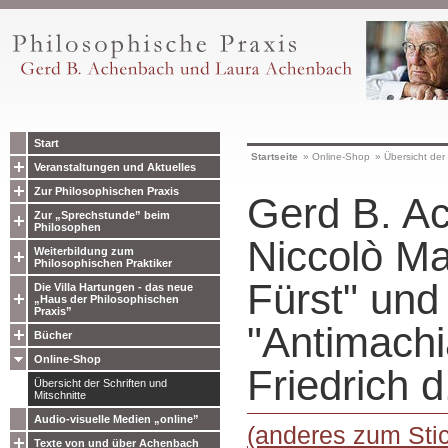
Start
Startseite
»
Online-Shop
»
Übersicht der 
Veranstaltungen und Aktuelles
Zur Philosophischen Praxis
Gerd B. A
Zur „Sprechstunde” beim
Philosophen
Niccolò Ma
Weiterbildung zum
Philosophischen Praktiker
Fürst" und
Die Villa Hartungen - das neue
„Haus der Philosophischen
Praxis”
"Antimachi
Bücher
Online-Shop
Friedrich 
Übersicht der Schriften und
Mitschnitte
Audio-visuelle Medien „online”
(anderes zum Stic
Texte von und über Achenbach