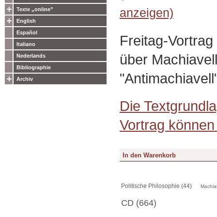
anzeigen)
Texte „online”
English
Español
Freitag-Vortrag
Italiano
über Machiavell
Nederlands
Bibliographie
"Antimachiavell
Archiv
Die Textgrundla
Vortrag können 
Politische Philosophie (44)
Machiav
CD (664)