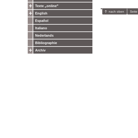
Texte „online”
nach oben
Seite
English
Español
Italiano
Nederlands
Bibliographie
Archiv