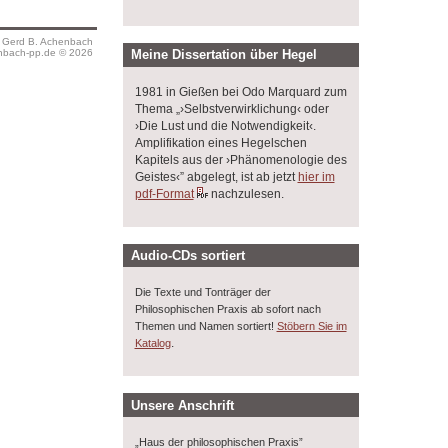
s Gerd B. Achenbach
bach-pp.de © 2026
Meine Dissertation über Hegel
1981 in Gießen bei Odo Marquard zum
Thema „›Selbstverwirklichung‹ oder
›Die Lust und die Notwendigkeit‹.
Amplifikation eines Hegelschen
Kapitels aus der ›Phänomenologie des
Geistes‹” abgelegt, ist ab jetzt
hier im
pdf-Format
nachzulesen.
Audio-CDs sortiert
Die Texte und Tonträger der
Philosophischen Praxis ab sofort nach
Themen und Namen sortiert!
Stöbern Sie im
.
Katalog
Unsere Anschrift
„Haus der philosophischen Praxis”