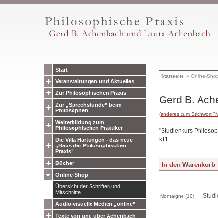
Start
Startseite
»
Online-Sho
Veranstaltungen und Aktuelles
Zur Philosophischen Praxis
Gerd B. Ach
Zur „Sprechstunde” beim
Philosophen
(anderes zum Stichwort "
Weiterbildung zum
Philosophischen Praktiker
"Studienkurs Philosoph
k11
Die Villa Hartungen - das neue
„Haus der Philosophischen
Praxis”
Bücher
Online-Shop
Übersicht der Schriften und
Mitschnitte
Studi
Montaigne (10)
Audio-visuelle Medien „online”
Texte von und über Achenbach