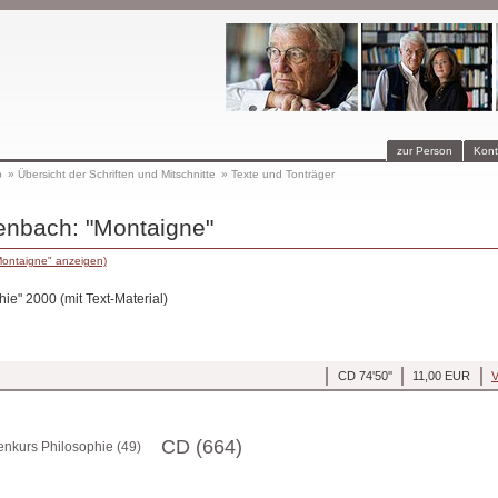
zur Person
Kont
p
»
Übersicht der Schriften und Mitschnitte
»
Texte und Tonträger
enbach: "Montaigne"
Montaigne" anzeigen)
ie" 2000 (mit Text-Material)
CD 74'50''
11,00 EUR
V
CD (664)
enkurs Philosophie (49)