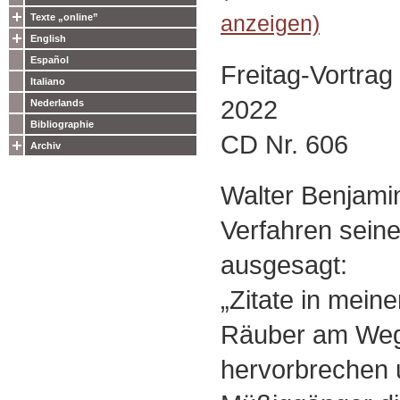
anzeigen)
Texte „online”
English
Español
Freitag-Vortrag
Italiano
2022
Nederlands
Bibliographie
CD Nr. 606
Archiv
Walter Benjami
Verfahren seine
ausgesagt:
„Zitate in meine
Räuber am Weg.
hervorbrechen