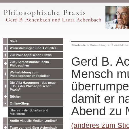
Start
Startseite
»
Online-Shop
»
Übersicht der 
Veranstaltungen und Aktuelles
Zur Philosophischen Praxis
Gerd B. A
Zur „Sprechstunde” beim
Philosophen
Mensch m
Weiterbildung zum
Philosophischen Praktiker
überrumpe
Die Villa Hartungen - das neue
„Haus der Philosophischen
Praxis”
damit er n
Bücher
Online-Shop
Abend zu 
Übersicht der Schriften und
Mitschnitte
Audio-visuelle Medien „online”
(anderes zum Sti
Texte von und über Achenbach