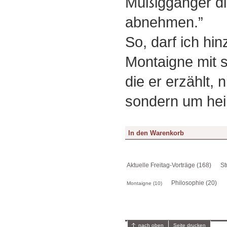
Müßiggänger d
abnehmen.”
So, darf ich hin
Montaigne mit 
die er erzählt, 
sondern um heil
Aktuelle Freitag-Vorträge (168)
St
Philosophie (20)
Montaigne (10)
nach oben
Seite drucken