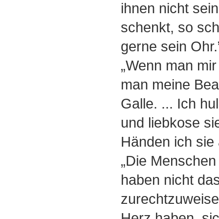
ihnen nicht se
schenkt, so sch
gerne sein Ohr.
„Wenn man mir w
man meine Beac
Galle. ... Ich h
und liebkose si
Händen ich sie 
„Die Menschen m
haben nicht da
zurechtzuweisen
Herz haben, si