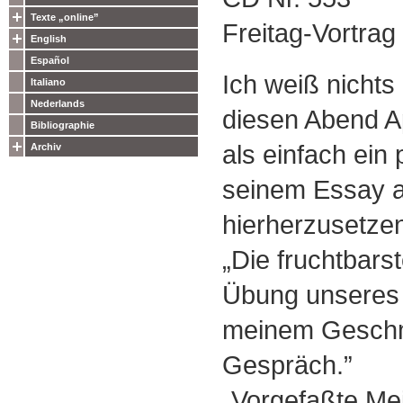
Texte „online”
Freitag-Vortra
English
Español
Ich weiß nichts
Italiano
Nederlands
diesen Abend A
Bibliographie
als einfach ein
Archiv
seinem Essay 
hierherzusetze
„Die fruchtbarst
Übung unseres 
meinem Gesch
Gespräch.”
„Vorgefaßte Mei