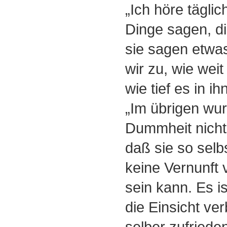
„Ich höre tägl
Dinge sagen, di
sie sagen etwa
wir zu, wie weit
wie tief es in ih
„Im übrigen wu
Dummheit nichts
daß sie so selbs
keine Vernunft 
sein kann. Es i
die Einsicht ver
selber zufriede