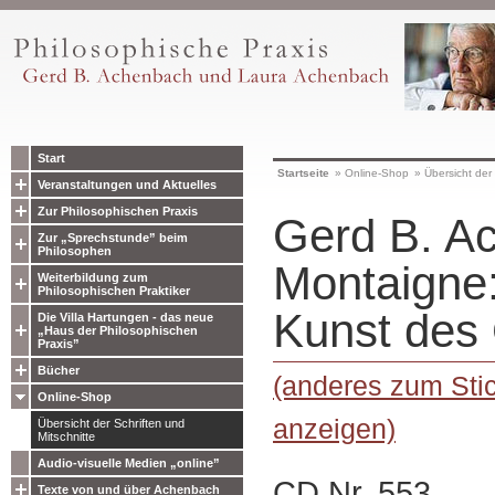
Start
Startseite
»
Online-Shop
»
Übersicht der 
Veranstaltungen und Aktuelles
Zur Philosophischen Praxis
Gerd B. A
Zur „Sprechstunde” beim
Philosophen
Montaigne
Weiterbildung zum
Philosophischen Praktiker
Kunst des
Die Villa Hartungen - das neue
„Haus der Philosophischen
Praxis”
Bücher
(anderes zum Sti
Online-Shop
anzeigen)
Übersicht der Schriften und
Mitschnitte
Audio-visuelle Medien „online”
CD Nr. 553
Texte von und über Achenbach