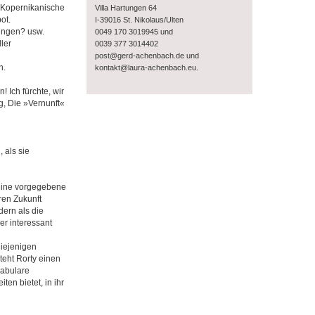
. Kopernikanische
Villa Hartungen 64
ot.
I-39016 St. Nikolaus/Ulten
rungen? usw.
0049 170 3019945 und
ler
0039 377 3014402
post@gerd-achenbach.de und
n.
.
kontakt@laura-achenbach.eu
 Ich fürchte, wir
g, Die »Vernunft«
 als sie
 eine vorgegebene
ren Zukunft
dern als die
er interessant
diejenigen
teht Rorty einen
kabulare
ten bietet, in ihr