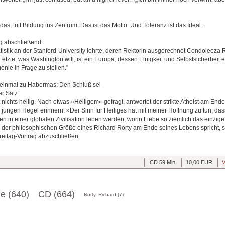
 das, tritt Bildung ins Zentrum. Das ist das Motto. Und Toleranz ist das Ideal.
ng abschließend.
istik an der Stanford-University lehrte, deren Rektorin ausgerechnet Condoleeza R
 Letzte, was Washington will, ist ein Europa, dessen Einigkeit und Selbstsicherheit e
ie in Frage zu stellen."
ch einmal zu Habermas: Den Schluß sei-
r Satz:
t nichts heilig. Nach etwas »Heiligem« gefragt, antwortet der strikte Atheist am En
 jungen Hegel erinnern: »Der Sinn für Heiliges hat mit meiner Hoffnung zu tun, da
in einer globalen Zivilisation leben werden, worin Liebe so ziemlich das einzige 
 der philosophischen Größe eines Richard Rorty am Ende seines Lebens spricht, s
eitag-Vortrag abzuschließen.
CD 59 Min.
10,00 EUR
V
ge (640)
CD (664)
Rorty, Richard (7)