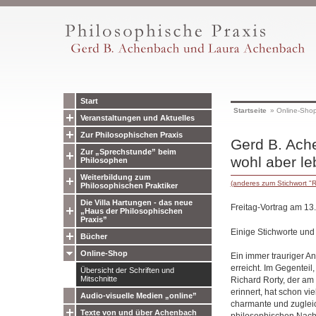
Start
Startseite
»
Online-Sho
Veranstaltungen und Aktuelles
Zur Philosophischen Praxis
Gerd B. Ache
Zur „Sprechstunde” beim
wohl aber le
Philosophen
Weiterbildung zum
(anderes zum Stichwort "R
Philosophischen Praktiker
Die Villa Hartungen - das neue
Freitag-Vortrag am 13.
„Haus der Philosophischen
Praxis”
Einige Stichworte un
Bücher
Online-Shop
Ein immer trauriger A
erreicht. Im Gegenteil
Übersicht der Schriften und
Mitschnitte
Richard Rorty, der am 
erinnert, hat schon vi
Audio-visuelle Medien „online”
charmante und zugleic
Texte von und über Achenbach
philosophischen Nachr