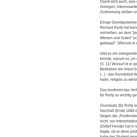
Damit wird auch, was e
Anliegen, interessant
Zustimmung stoßen und 
Einige Grundgedanken
Richard Rorty hat beri
verheißen, an dem "jen
Weisen und Guten" sche
geklappt". (Wenzel in 
Gibt es ein zwingende
könnte, warum es „im e
(S. 11) Worauf ist er
Bestreben ein Irrtum b
(...) - das Kunststück
habe, religiös zu wer
Das bestimmt das Verhä
für Rorty so wichtig 
Grundsatz (für Rorty wi
Nachlaß (Ende 1886 bis
Gegen die „Positiviste
nicht, nur Interpretatio
(Detlef Horster hat in
fragte, ob er denn je
habe der Student geant