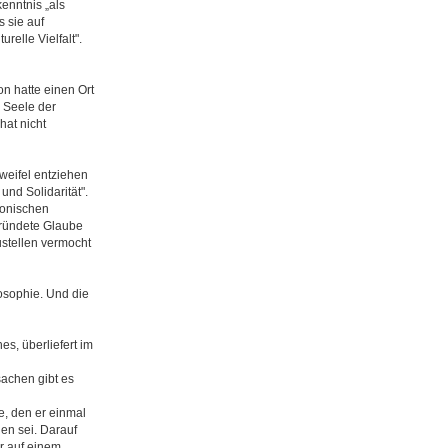
enntnis „als
 sie auf
relle Vielfalt".
on hatte einen Ort
e Seele der
hat nicht
weifel entziehen
und Solidarität".
tonischen
egründete Glaube
zustellen vermocht
losophie. Und die
es, überliefert im
sachen gibt es
e, den er einmal
en sei. Darauf
er auf einem