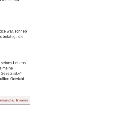
ice war, schrieb
s befähigt, die
de seines Lebens
ss meine
Gesetz ist.«"
ollten Gewicht
ersand & Hinweise