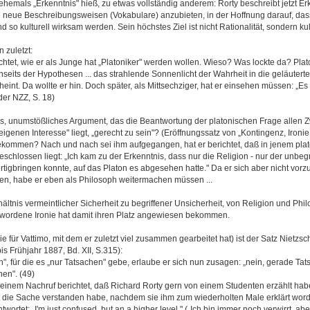
hemals „Erkenntnis" hieß, zu etwas vollständig anderem: Rorty beschreibt jetzt Erk
e neue Beschreibungsweisen (Vokabulare) anzubieten, in der Hoffnung darauf, dass
so kulturell wirksam werden. Sein höchstes Ziel ist nicht Rationalität, sondern kultu
 zuletzt:
chtet, wie er als Junge hat „Platoniker" werden wollen. Wieso? Was lockte da? Plat
seits der Hypothesen ... das strahlende Sonnenlicht der Wahrheit in die geläutert
int. Da wollte er hin. Doch später, als Mittsechziger, hat er einsehen müssen: „Es 
der NZZ, S. 18)
s, unumstößliches Argument, das die Beantwortung der platonischen Frage allen Z
igenen Interesse" liegt, „gerecht zu sein"? (Eröffnungssatz von „Kontingenz, Ironie 
 gekommen? Nach und nach sei ihm aufgegangen, hat er berichtet, daß in jenem pla
eschlossen liegt: „Ich kam zu der Erkenntnis, dass nur die Religion - nur der unb
 fertigbringen konnte, auf das Platon es abgesehen hatte." Da er sich aber nicht vor
den, habe er eben als Philosoph weitermachen müssen ...
ltnis vermeintlicher Sicherheit zu begriffener Unsicherheit, von Religion und Phi
gewordene Ironie hat damit ihren Platz angewiesen bekommen.
e für Vattimo, mit dem er zuletzt viel zusammen gearbeitet hat) ist der Satz Nietzsch
 Frühjahr 1887, Bd. XII, S.315):
n", für die es „nur Tatsachen" gebe, erlaube er sich nun zusagen: „nein, gerade Tat
nen". (49)
 seinem Nachruf berichtet, daß Richard Rorty gern von einem Studenten erzählt hab
tzt die Sache verstanden habe, nachdem sie ihm zum wiederholten Male erklärt word
wortet: „I'm just confused, but an a higher level." („Ich bin immer noch verwirrt, ab