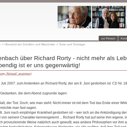
zur Person
Kont
p
»
Übersicht der Schriften und Mitschnitte
»
Texte und Tonträger
nbach über Richard Rorty - nicht mehr als Leb
bendig ist er uns gegenwärtig!
orty, Richard" anzeigen)
 Juli 2007: zum Andenken an Richard Rorty, der am 8. Juni gestorben ist. CD Nr. 1
d Gedanken, die dem Abend zugrunde lagen:
nlaß, der Tod. Doch, wie man sieht: Nicht immer ist mit dem Tod das Ende einer Wi
, möchte man fast sagen.
8. Juni nach einjähriger Krankheit gestorben ist – wer sich an die Ankündigung der
el von seinem Charakter kennengelernt ... Richard Rorty hat auf seine ihm eigene, i
h provozierende Weise natürlich auch gewußt, was andere Philosophen vor ihm a
uhm bedacht haben. Schopenhauer, Nietzsche, sie alle wußten, daß ihre Zeit er