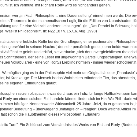
st um ist. Ich vermute, mit Richard Rorty wird es nicht anders gehen.
Version, wer „im Fach Philosophie ... eine Dauerstellung" einnehmen werde. Die er
 eines Theorems in der mathematischen Logik, für die Edition von Upanishaden, für
tötung und für eine Vielzahl anderer Leistungen". (in: „Das Pendel in Schwung hal
: Was ist Philosophie?", in: NZZ 187 v. 15./16. Aug. 1998)
ginalität eine erhebliche Rolle bei der Grundlegung einer postmortalen Philosophie-
richtig erwähnt in seinem Nachruf, der sehr persönlich geriet, denn beide waren b
tivität" hat er gelobt und erklärt, sie verdanke „sich der unvergleichlichen rhetoris
s Schriftstellers, der seine Leser mit ungewohnten Darstellungsstrategien, unerwa
neuen Vokabularen - eine von Rortys Lieblingsformeln - immer wieder schockiert ha
 Womöglich ging es in der Philosophie viel mehr um Originalität oder „Phantasie" 
ter, ist Kronzeuge: Der Mensch ist das Wahrheiten erfindende Tier, das obendrein,
 seine eigenen Erfindungen glaubt.
osophen setzen oft spät ein, was durchaus ein Indiz für lange Haltbarkeit sein kan
d Rorty um einen solchen Fall handeln könnte, findet sich im Hist.Wb.Phil.: darin wir
 immer häufiger. Nennenswerte Wirksamkeit: 25 Jahre. Jetzt, da er gestorben ist, 
ionaler Bedeutung – überwiegend umfangreich – reagiert. Doch welche Artikel im 
fast schon die Hauptthemen dieses Philosophen. (Erläutert)
istic Turn". Ein Schlüssel zum Verständnis des Werks von Richard Rorty. (Bedeutun