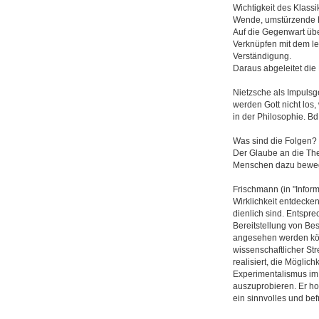
Wichtigkeit des Klassi
Wende, umstürzende Ne
Auf die Gegenwart übe
Verknüpfen mit dem let
Verständigung.
Daraus abgeleitet die
Nietzsche als Impulsge
werden Gott nicht los
in der Philosophie. Bd.
Was sind die Folgen?
Der Glaube an die Theo
Menschen dazu bewegen
Frischmann (in "Infor
Wirklichkeit entdecke
dienlich sind. Entspre
Bereitstellung von Bes
angesehen werden könne
wissenschaftlicher Str
realisiert, die Möglic
Experimentalismus im
auszuprobieren. Er hoff
ein sinnvolles und be