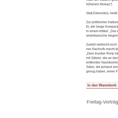
höherem Niveau")
Statt Erkenntnis, heißt
Zur politischen Haltu
Er, der lange Komparat
in einem Artikel: „Das
amerikanische Hegemon
Zuletzt vielleicht no
nes Nachrufs macht de
„Dem Ironiker Rorty is
mit Sätzen, die an den
entfernten Nachkommen 
Sätze, die jemand von
genug haben, einen Fr
Freitag-Vorträ