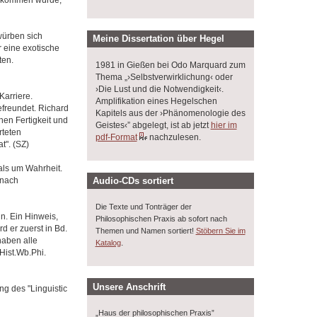
würben sich
Meine Dissertation über Hegel
 eine exotische
ten.
1981 in Gießen bei Odo Marquard zum
Thema „›Selbstverwirklichung‹ oder
›Die Lust und die Notwendigkeit‹.
Karriere.
Amplifikation eines Hegelschen
efreundet. Richard
Kapitels aus der ›Phänomenologie des
chen Fertigkeit und
Geistes‹” abgelegt, ist ab jetzt
hier im
rteten
pdf-Format
nachzulesen.
t". (SZ)
als um Wahrheit.
 nach
Audio-CDs sortiert
Die Texte und Tonträger der
n. Ein Hinweis,
Philosophischen Praxis ab sofort nach
d er zuerst in Bd.
Themen und Namen sortiert!
Stöbern Sie im
haben alle
.
Katalog
Hist.Wb.Phi.
Unsere Anschrift
g des "Linguistic
„Haus der philosophischen Praxis”