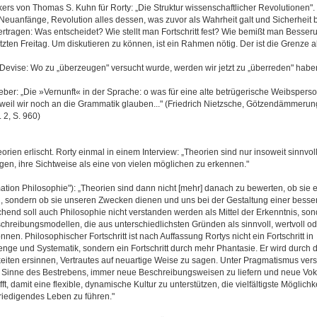
kers von Thomas S. Kuhn für Rorty: „Die Struktur wissenschaftlicher Revolutionen"
uanfänge, Revolution alles dessen, was zuvor als Wahrheit galt und Sicherheit b
rtragen: Was entscheidet? Wie stellt man Fortschritt fest? Wie bemißt man Besse
zten Freitag. Um diskutieren zu können, ist ein Rahmen nötig. Der ist die Grenze al
 Devise: Wo zu „überzeugen" versucht wurde, werden wir jetzt zu „überreden" habe
ber: „Die »Vernunft« in der Sprache: o was für eine alte betrügerische Weibsperson!
, weil wir noch an die Grammatik glauben..." (Friedrich Nietzsche, Götzendämmerun
 2, S. 960)
rien erlischt. Rorty einmal in einem Interview: „Theorien sind nur insoweit sinnvoll,
, ihre Sichtweise als eine von vielen möglichen zu erkennen."
mation Philosophie"): „Theorien sind dann nicht [mehr] danach zu bewerten, ob sie
n, sondern ob sie unseren Zwecken dienen und uns bei der Gestaltung einer besse
chend soll auch Philosophie nicht verstanden werden als Mittel der Erkenntnis, son
chreibungsmodellen, die aus unterschiedlichsten Gründen als sinnvoll, wertvoll od
n. Philosophischer Fortschritt ist nach Auffassung Rortys nicht ein Fortschritt in
enge und Systematik, sondern ein Fortschritt durch mehr Phantasie. Er wird durch 
hkeiten ersinnen, Vertrautes auf neuartige Weise zu sagen. Unter Pragmatismus vers
 Sinne des Bestrebens, immer neue Beschreibungsweisen zu liefern und neue Vo
t, damit eine flexible, dynamische Kultur zu unterstützen, die vielfältigste Möglichkei
friedigendes Leben zu führen."