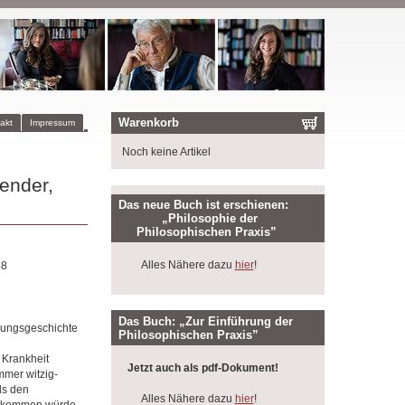
Warenkorb
akt
Impressum
Noch keine Artikel
ender,
Das neue Buch ist erschienen:
„Philosophie der
Philosophischen Praxis”
Alles Nähere dazu
hier
!
88
Das Buch: „Zur Einführung der
rkungsgeschichte
Philosophischen Praxis”
 Krankheit
Jetzt auch als pdf-Dokument!
mmer witzig-
ls den
Alles Nähere dazu
hier
!
st kommen würde,