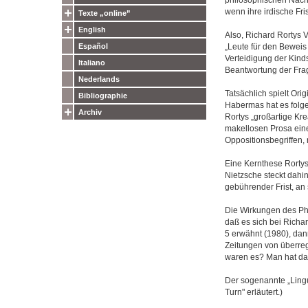
wenn ihre irdische Fri
Texte „online”
English
Also, Richard Rortys 
„Leute für den Beweis
Español
Verteidigung der Kinds
Italiano
Beantwortung der Frage
Nederlands
Tatsächlich spielt Ori
Bibliographie
Habermas hat es folge
Archiv
Rortys „großartige Krea
makellosen Prosa eine
Oppositionsbegriffen, 
Eine Kernthese Rortys:
Nietzsche steckt dahin
gebührender Frist, an
Die Wirkungen des Phil
daß es sich bei Richar
5 erwähnt (1980), dann
Zeitungen von überreg
waren es? Man hat da 
Der sogenannte „Lingu
Turn" erläutert.)