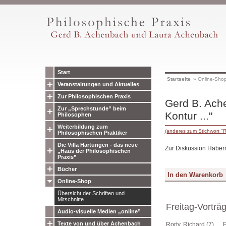
Start
Startseite
»
Online-Sho
Veranstaltungen und Aktuelles
Zur Philosophischen Praxis
Gerd B. Ache
Zur „Sprechstunde” beim
Kontur ..."
Philosophen
Weiterbildung zum
(anderes zum Stichwort "R
Philosophischen Praktiker
Die Villa Hartungen - das neue
Zur Diskussion Haberm
„Haus der Philosophischen
Praxis”
Bücher
Online-Shop
Übersicht der Schriften und
Mitschnitte
Freitag-Vorträ
Audio-visuelle Medien „online”
Texte von und über Achenbach
Rorty, Richard (7)
E