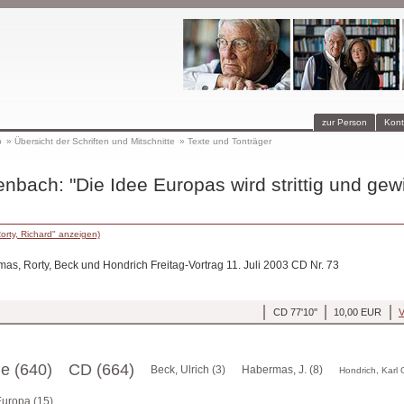
zur Person
Kont
p
»
Übersicht der Schriften und Mitschnitte
»
Texte und Tonträger
nbach: "Die Idee Europas wird strittig und gew
orty, Richard" anzeigen)
as, Rorty, Beck und Hondrich Freitag-Vortrag 11. Juli 2003 CD Nr. 73
CD 77'10''
10,00 EUR
V
ge (640)
CD (664)
Beck, Ulrich (3)
Habermas, J. (8)
Hondrich, Karl O
uropa (15)