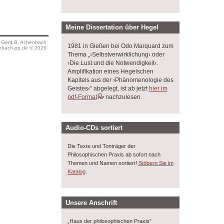
Meine Dissertation über Hegel
s Gerd B. Achenbach
1981 in Gießen bei Odo Marquard zum
bach-pp.de © 2026
Thema „›Selbstverwirklichung‹ oder
›Die Lust und die Notwendigkeit‹.
Amplifikation eines Hegelschen
Kapitels aus der ›Phänomenologie des
Geistes‹” abgelegt, ist ab jetzt
hier im
pdf-Format
nachzulesen.
Audio-CDs sortiert
Die Texte und Tonträger der
Philosophischen Praxis ab sofort nach
Themen und Namen sortiert!
Stöbern Sie im
.
Katalog
Unsere Anschrift
„Haus der philosophischen Praxis”