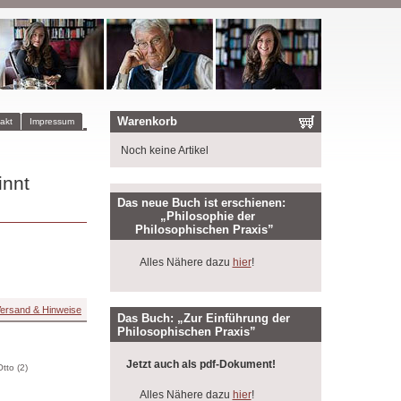
Warenkorb
akt
Impressum
Noch keine Artikel
innt
Das neue Buch ist erschienen:
„Philosophie der
Philosophischen Praxis”
Alles Nähere dazu
hier
!
ersand & Hinweise
Das Buch: „Zur Einführung der
Philosophischen Praxis”
Jetzt auch als pdf-Dokument!
tto (2)
Alles Nähere dazu
hier
!