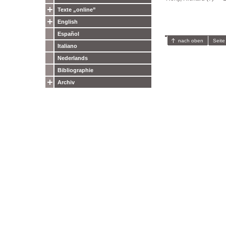
Texte „online”
English
Español
nach oben
Seite
Italiano
Nederlands
Bibliographie
Archiv