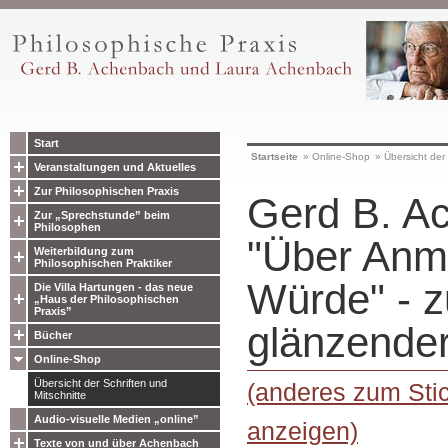
Start
Startseite
»
Online-Shop
»
Übersicht der 
Veranstaltungen und Aktuelles
Zur Philosophischen Praxis
Gerd B. A
Zur „Sprechstunde” beim
Philosophen
"Über Anm
Weiterbildung zum
Philosophischen Praktiker
Würde" - z
Die Villa Hartungen - das neue
„Haus der Philosophischen
Praxis”
glänzender 
Bücher
Online-Shop
Übersicht der Schriften und
(anderes zum Stic
Mitschnitte
Audio-visuelle Medien „online”
anzeigen)
Texte von und über Achenbach