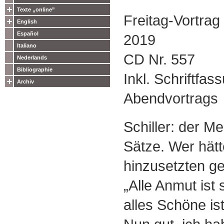
Texte „online”
Freitag-Vortrag
English
Español
2019
Italiano
CD Nr. 557
Nederlands
Bibliographie
Inkl. Schriftfas
Archiv
Abendvortrags
Schiller: der Me
Sätze. Wer hätt
hinzusetzten ge
„Alle Anmut ist 
alles Schöne is