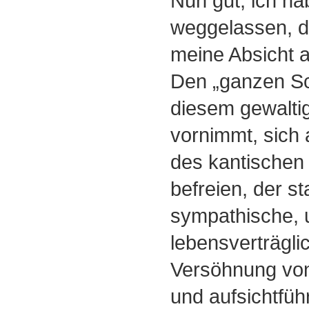
Nun gut, ich h
weggelassen, d
meine Absicht 
Den „ganzen Sch
diesem gewalti
vornimmt, sich
des kantischen
befreien, der st
sympathische, 
lebensverträglic
Versöhnung von
und aufsichtfüh